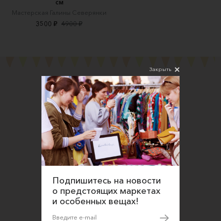
см
Мастерская Галины Северянки
3500 ₽
4900 ₽
Закрыть
Подпишитесь на новости
Соглашаюсь на обработку персональных
данных в соответствии
Подпишитесь на новости
с
Политикой конфиденциальности
о предстоящих маркетах
О нас
и особенных вещах!
Открыть магазин