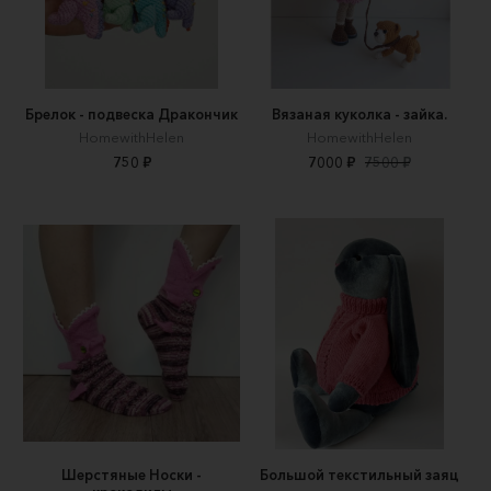
Брелок - подвеска Дракончик
Вязаная куколка - зайка.
HomewithHelen
HomewithHelen
750 ₽
7000 ₽
7500 ₽
Шерстяные Носки -
Большой текстильный заяц