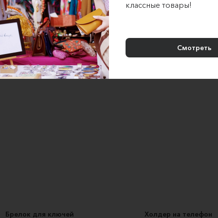
классные товары!
НОРА
Мандалы и Ловцы снов
4000 ₽
700 ₽
Смотреть
Брелок для ключей
Холдер на телефон