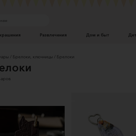
крашения
Развлечения
Дом и быт
Де
уары
Брелоки, ключницы
Брелоки
елоки
варов