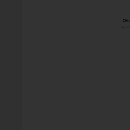
Обв
MON