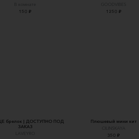
В комнате
GOODVIBES
150 ₽
1250 ₽
ЦЕ брелок | ДОСТУПНО ПОД
Плюшевый мини кит
ЗАКАЗ
CILINSKAYA
LAVEYRO
350 ₽