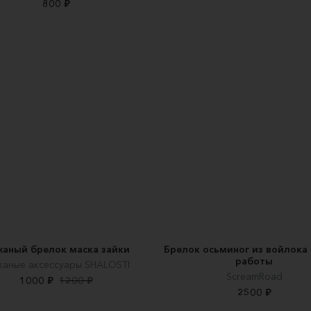
800 ₽
аный брелок маска зайки
Брелок осьминог из войлока
работы
аные аксессуары SHALOSTI
ScreamRoad
1000 ₽
1200 ₽
2500 ₽