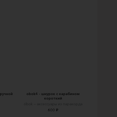
 ручной
obok4 - шнурок с карабином
короткий
óbok — аксессуары из паракорда
600 ₽