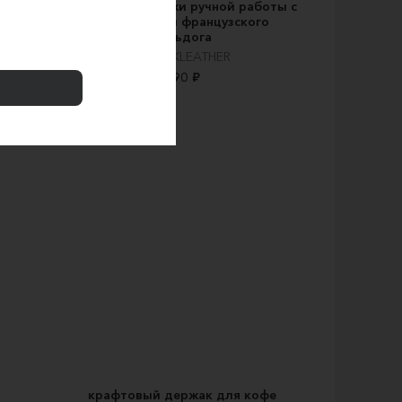
натуральной кожи ручной работы с
гравировкой французского
бульдога
MROCKLEATHER
690 ₽
крафтовый держак для кофе