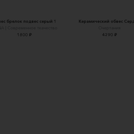
ес брелок подвес серый 1
Керамический обвес Сер
A | Современное ткачество
Очертания
1800 ₽
4290 ₽