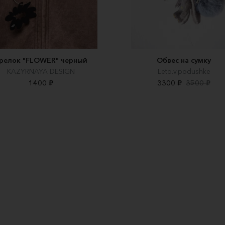
релок "FLOWER" черный
Обвес на сумку
KAZYRNAYA DESIGN
Leto.v.podushke
1400 ₽
3300 ₽
3500 ₽