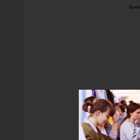
Брел
О