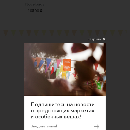
Novelbags
10500 ₽
Закрыть
Подпишитесь на новости
Соглашаюсь на обработку персональных
данных в соответствии
Подпишитесь на новости
с
Политикой конфиденциальности
о предстоящих маркетах
О нас
и особенных вещах!
Открыть магазин