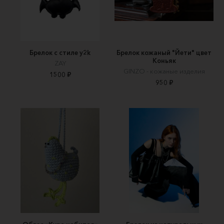
Брелок с стиле y2k
Брелок кожаный "Йети" цвет
Коньяк
ZAY
GINZO - кожаные изделия
1500 ₽
950 ₽