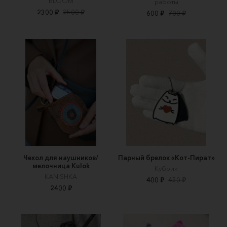
BLOOM
работы
2300 ₽
2500 ₽
600 ₽
700 ₽
Чехол для наушников/
Парный брелок «Кот-Пират»
мелочница Kulok
Кубрик
KANISHKA
400 ₽
450 ₽
2400 ₽