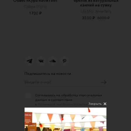
Обвес «Кура набитая»
Брелок из натуральных
камней на сумку
Gallina D’oro
Lila Moi Jewellery
1700 ₽
3500 ₽
6000 ₽
Подпишитесь на новости
Соглашаюсь на обработку персональных
данных в соответствии
Закрыть
с
Политикой конфиденциальности
О нас
Открыть магазин
Участие в офлайн-маркете