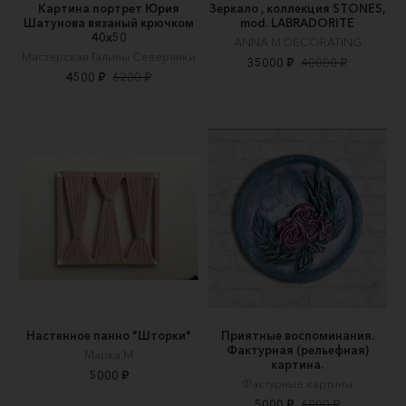
Картина портрет Юрия
Зеркало , коллекция STONES,
Шатунова вязаный крючком
mod. LABRADORITE
40х50
ANNA M DECORATING
Мастерская Галины Северянки
35000 ₽
40000 ₽
4500 ₽
6200 ₽
Настенное панно "Шторки"
Приятные воспоминания.
Фактурная (рельефная)
Марка М
картина.
5000 ₽
Фактурные картины
5000 ₽
6000 ₽