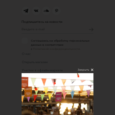
Подпишитесь на новости
Соглашаюсь на обработку персональных
данных в соответствии
с
Политикой конфиденциальности
О нас
Открыть магазин
Закрыть
Участие в офлайн-маркете
FAQ
Требования к фотографиям
Обратная связь
Соглашение об оказании услуг
Правила сайта