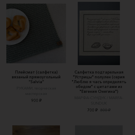
Плейсмат (салфетка)
Салфетка подтарельная
вязаный прямоугольный
"Устрицы" полулен (серия
“Salvia”
"Люблю я часъ определять
обедом" с цитатами из
РУКАМИ, творческая
"Евгения Онегина")
мастерская
МАРФА-СУНДУК / MARFA-
900 ₽
SUNDUK
700 ₽
800 ₽