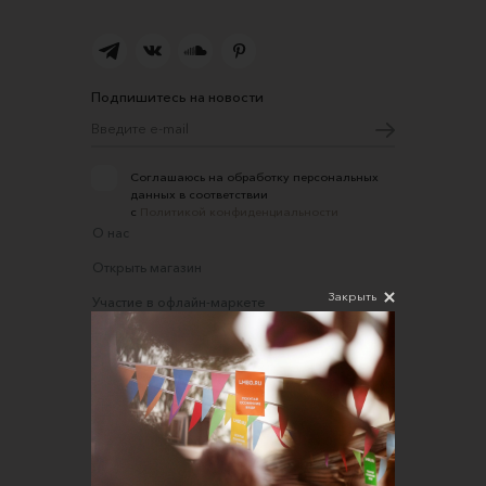
Подпишитесь на новости
Соглашаюсь на обработку персональных
данных в соответствии
с
Политикой конфиденциальности
О нас
Открыть магазин
Закрыть
Участие в офлайн-маркете
FAQ
Требования к фотографиям
Обратная связь
Соглашение об оказании услуг
Правила сайта