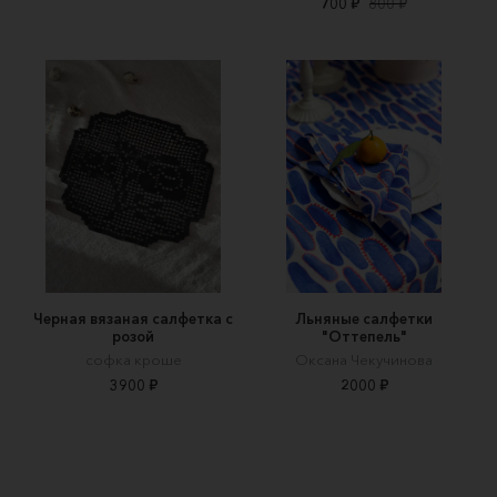
700 ₽
800 ₽
Черная вязаная салфетка с
Льняные салфетки
розой
"Оттепель"
софка кроше
Оксана Чекучинова
3900 ₽
2000 ₽