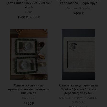
цвет Сливочный / 25 х 38 см /
хлопкового шнура, круг
2 шт.
Macrame&ZigZag
Лёнэ
2400 ₽
1500 ₽
2000 ₽
Салфетки льняные
Салфетка подтарельная
прямоугольные с оборкой
"Грибы" (серия "Лето в
плейсмат
деревне") полулен
BarinBed
МАРФА-СУНДУК / MARFA-
SUNDUK
2200 ₽