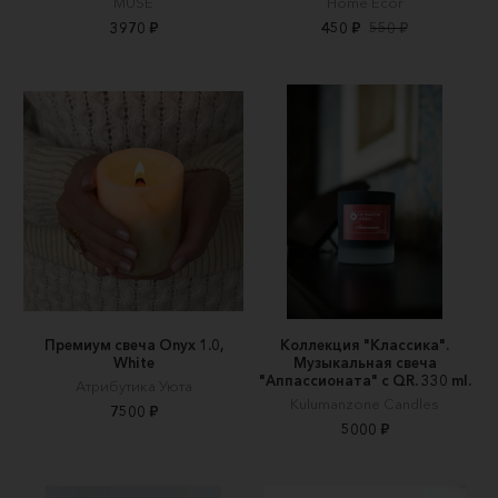
MUSE
Home Ecor
3970 ₽
450 ₽
550 ₽
Премиум свеча Onyx 1.0,
Коллекция "Классика".
White
Музыкальная свеча
"Аппассионата" с QR. 330 ml.
Атрибутика Уюта
Kulumanzone Candles
7500 ₽
5000 ₽