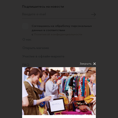
Подпишитесь на новости
Соглашаюсь на обработку персональных
данных в соответствии
с
Политикой конфиденциальности
О нас
Открыть магазин
Участие в офлайн-маркете
Закрыть
FAQ
Требования к фотографиям
Обратная связь
Соглашение об оказании услуг
Правила сайта
Оферта для продавцов
Оферта для покупателей