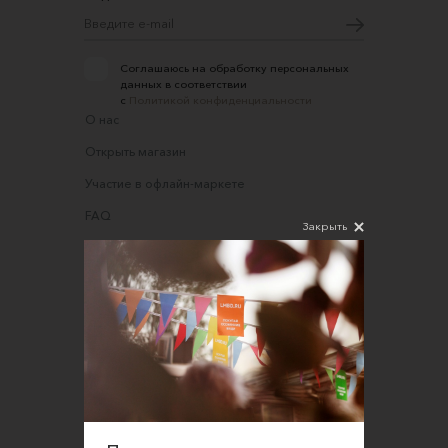
Соглашаюсь на обработку персональных
данных в соответствии
с
Политикой конфиденциальности
О нас
Открыть магазин
Участие в офлайн-маркете
FAQ
Закрыть
Требования к фотографиям
Обратная связь
Соглашение об оказании услуг
Правила сайта
Оферта для продавцов
Оферта для покупателей
Политика конфиденциальности