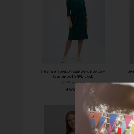
Платье трикотажное с поясом
При
(зеленое) S/M, L/XL
ORZ-design
4800 ₽