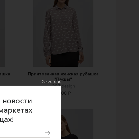
ашка
Принтованная женская рубашка
"Песцы"
Закрыть
ORZ-design
4600 ₽
 новости
маркетах
щах!