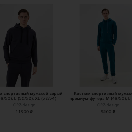
м спортивный мужской серый
Костюм спортивный мужск
8/50), L (50/52), XL (52/54)
премиум-футера M (48/50), L 
ORZ-design
ORZ-design
11900 ₽
9500 ₽