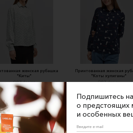
нтованная женская рубашка
Принтованная женская руб
"Киты"
"Коты хулиганы"
ORZ-design
ORZ-design
4600 ₽
4600 ₽
Подпишитесь на
о предстоящих 
и особенных ве