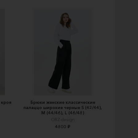
 кроя
Брюки женские классические
палаццо широкие черные S (42/44),
M (44/46), L (46/48)
ORZ-design
4800 ₽