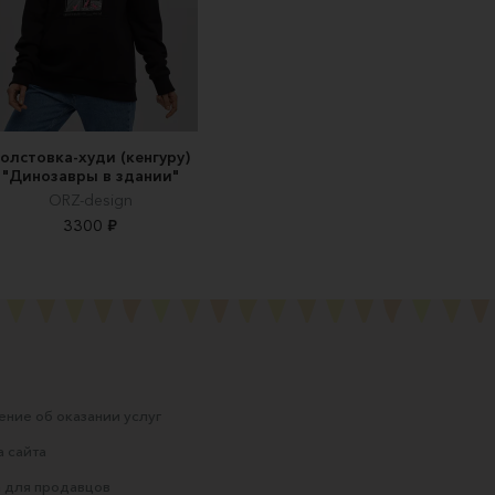
олстовка-худи (кенгуру)
"Динозавры в здании"
ORZ-design
3300 ₽
ние об оказании услуг
 сайта
 для продавцов