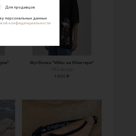
Для продавцов
ку персональных данных
икой конфиденциальности
уне"
Футболка "Ибис на Юпитере"
ORZ-design
1900 ₽