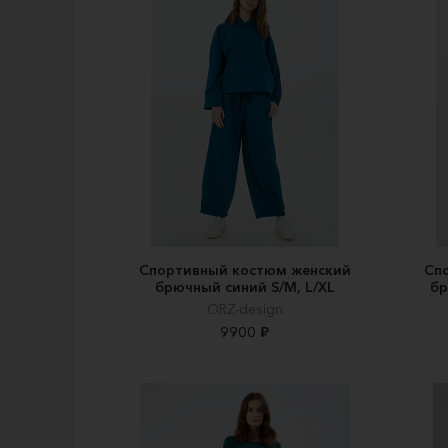
Спортивный костюм женский
Сп
брючный синий S/M, L/XL
бр
ORZ-design
9900 ₽