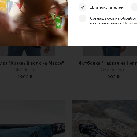
Для покупателей
Соглашаюсь на обработ
в соответствии с
Полит
лка "Красный волк на Марсе"
Футболка "Нарвал на Непт
ORZ-design
ORZ-design
1900 ₽
1900 ₽