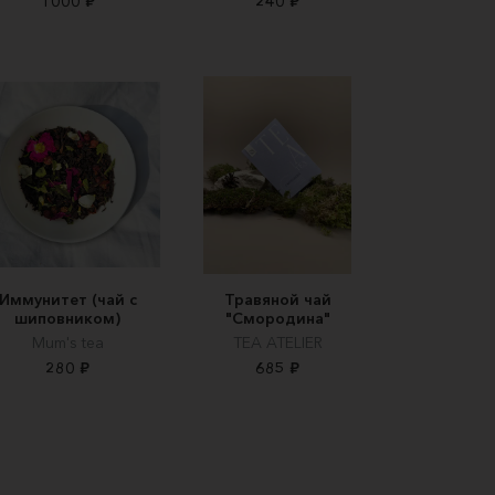
1000 ₽
240 ₽
Иммунитет (чай с
Травяной чай
шиповником)
"Смородина"
Mum's tea
TEA ATELIER
280 ₽
685 ₽