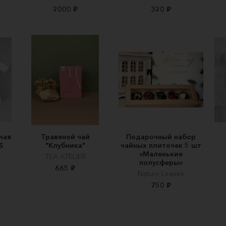
2000 ₽
320 ₽
чая
Травяной чай
Подарочный набор
S
"Клубника"
чайных плиточек 5 шт
«Маленькие
TEA ATELIER
полусферы»
665 ₽
Nature Leaves
750 ₽