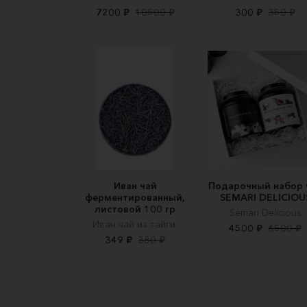
7200 ₽
10500 ₽
300 ₽
350 ₽
Иван чай
Подарочный набор 
ферментированный,
SEMARI DELICIOU
листовой 100 гр
Semari Delicious
Иван чай из тайги.
4500 ₽
6500 ₽
349 ₽
380 ₽