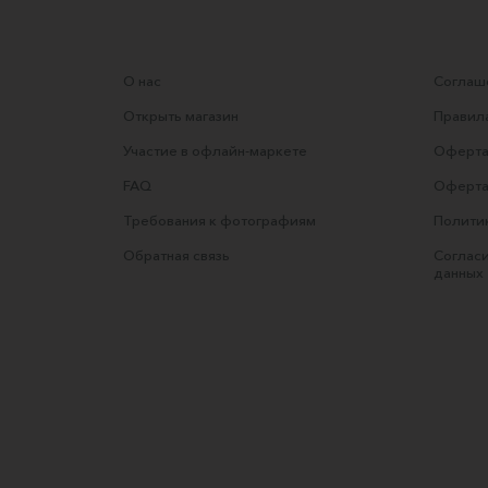
О нас
Соглаше
Открыть магазин
Правила
Участие в офлайн-маркете
Оферта
FAQ
Оферта
Требования к фотографиям
Полити
Обратная связь
Согласи
данных