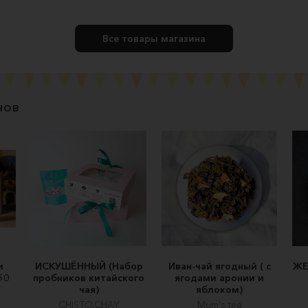
Все товары магазина
нов
и
ИСКУШЁННЫЙ (Набор
Иван-чай ягодный ( с
ЖЕ
50
пробников китайского
ягодами аронии и
чая)
яблоком)
CHISTO.CHAY
Mum's tea