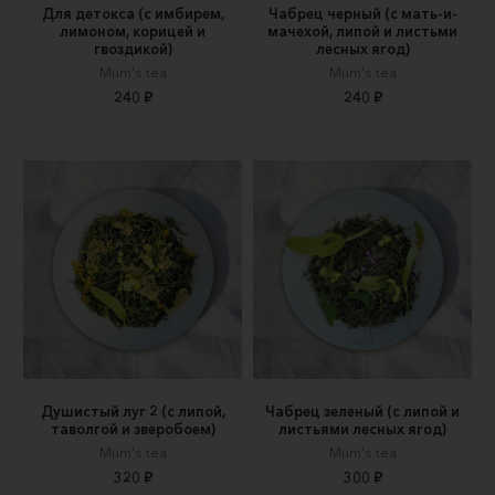
Для детокса (с имбирем,
Чабрец черный (с мать-и-
лимоном, корицей и
мачехой, липой и листьми
гвоздикой)
лесных ягод)
Mum's tea
Mum's tea
240 ₽
240 ₽
Душистый луг 2 (с липой,
Чабрец зеленый (с липой и
таволгой и зверобоем)
листьями лесных ягод)
Mum's tea
Mum's tea
320 ₽
300 ₽