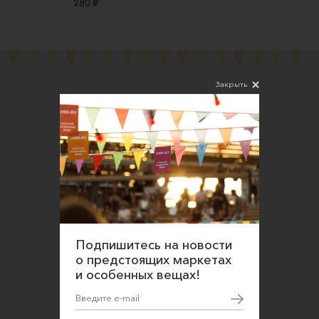
280 ₽
Закрыть
Подпишитесь на новости
Соглашаюсь на обработку персональных
данных в соответствии
с
Политикой конфиденциальности
Подпишитесь на новости
О нас
о предстоящих маркетах
и особенных вещах!
Открыть магазин
Участие в офлайн-маркете
FAQ