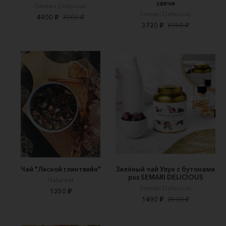
свечи
Semari Delicious
Semari Delicious
4900 ₽
7000 ₽
3720 ₽
6950 ₽
Чай "Лесной глинтвейн"
Зелёный чай Улун с бутонами
роз SEMARI DELICIOUS
Naturest
Semari Delicious
1250 ₽
1490 ₽
2500 ₽