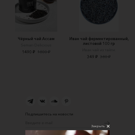
Чёрный чай Ассам
Иван чай ферментированный,
листовой 100 гр
Semari Delicious
Иван чай из тайги.
1490 ₽
1800 ₽
349 ₽
380 ₽
Подпишитесь на новости
Закрыть