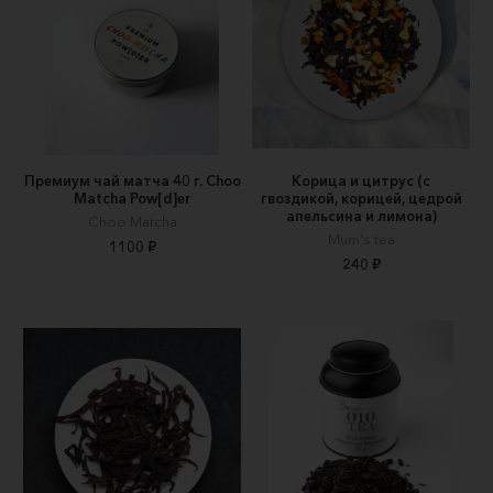
Премиум чай матча 40 г. Choo
Корица и цитрус (с
Matcha Pow[d]er
гвоздикой, корицей, цедрой
апельсина и лимона)
Choo Matcha
Mum's tea
1100 ₽
240 ₽