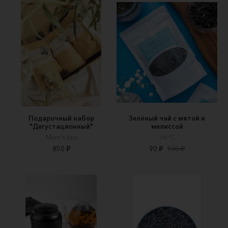
Подарочный набор
Зелёный чай с мятой и
"Дегустационный"
мелиссой
Mum's tea
96°C
850 ₽
90 ₽
190 ₽