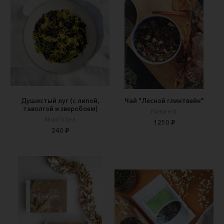
Душистый луг (с липой,
Чай "Лесной глинтвейн"
таволгой и зверобоем)
Naturest
Mum's tea
1250 ₽
240 ₽