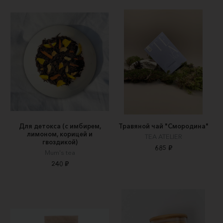
Для детокса (с имбирем,
Травяной чай "Смородина"
лимоном, корицей и
TEA ATELIER
гвоздикой)
685 ₽
Mum's tea
240 ₽