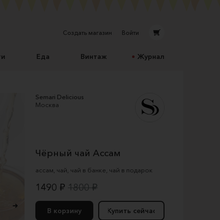
Создать магазин
Войти
ти
Еда
Винтаж
Журнал
Semari Delicious
Москва
Чёрный чай Ассам
ассам
,
чай
,
чай в банке
,
чай в подарок
1490 ₽
1800 ₽
В корзину
Купить сейчас