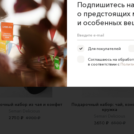
Подпишитесь на
о предстоящих 
и особенных ве
Для покупателей
Соглашаюсь на обработ
в соответствии с
Полит
очный набор из чая и конфет
Подарочный набор: чай, кон
кружка
Semari Delicious
Semari Delicious
2750 ₽
4900 ₽
3650 ₽
6500 ₽