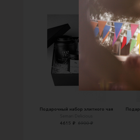
Подарочный набор элитного чая
Подар
Semari Delicious
4615 ₽
6900 ₽