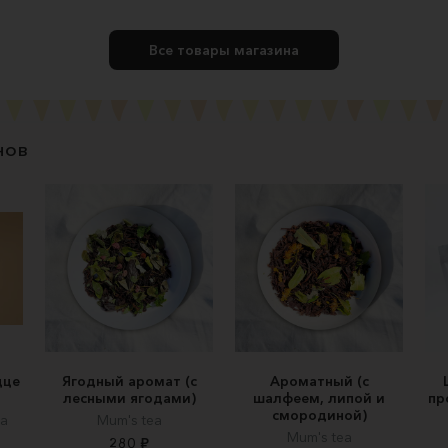
Все товары магазина
нов
дце
Ягодный аромат (с
Ароматный (с
лесными ягодами)
шалфеем, липой и
пр
смородиной)
ца
Mum's tea
Mum's tea
280 ₽