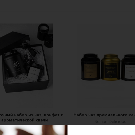
чный набор из чая, конфет и
Набор чая премиального ка
ароматической свечи
Semari Delicious
Semari Delicious
7200 ₽
10500 ₽
3720 ₽
6950 ₽