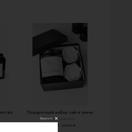
чества
Подарочный набор чай и свечи
Закрыть
Semari Delicious
3640 ₽
6900 ₽