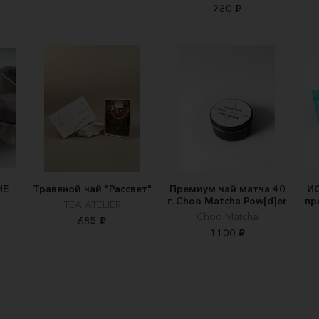
280 ₽
НЕ
Травяной чай "Рассвет"
Премиум чай матча 40
И
г. Choo Matcha Pow[d]er
пр
TEA ATELIER
Choo Matcha
685 ₽
1100 ₽