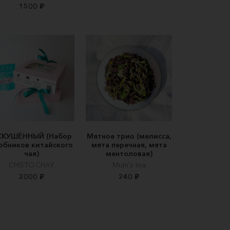
1500 ₽
СКУШЁННЫЙ (Набор
Мятное трио (мелисса,
обников китайского
мята перечная, мята
чая)
ментоловая)
CHISTO.CHAY
Mum's tea
2000 ₽
240 ₽