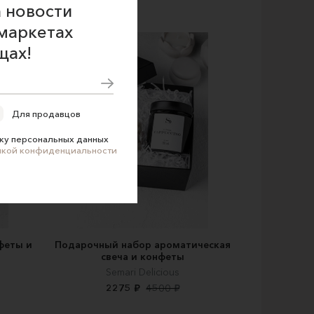
 новости
маркетах
щах!
Для продавцов
ку персональных данных
икой конфиденциальности
феты и
Подарочный набор ароматическая
свеча и конфеты
Semari Delicious
2275 ₽
4500 ₽