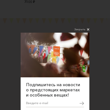
7500 ₽
Закрыть
Подпишитесь на новости
Соглашаюсь на обработку персональных
данных в соответствии
с
Политикой конфиденциальности
Подпишитесь на новости
О нас
о предстоящих маркетах
и особенных вещах!
Открыть магазин
Участие в офлайн-маркете