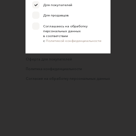
FAQ
Для покупателей
Требования к фотографиям
Для продавцов
Обратная связь
Соглашаюсь на обработку
Соглашение об оказании услуг
персональных данных
в соответствии
Правила сайта
с
Политикой конфиденциальности
Оферта для продавцов
Оферта для покупателей
Политика конфиденциальности
Согласие на обработку персональных данных