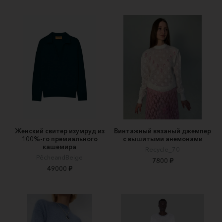
Женский свитер изумруд из
Винтажный вязаный джемпер
100%-го премиального
с вышитыми анемонами
кашемира
Recycle_70
PêcheandBeige
7800 ₽
49000 ₽