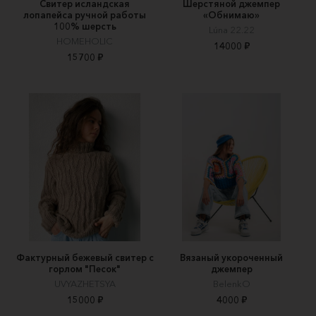
Свитер исландская
Шерстяной джемпер
лопапейса ручной работы
«Обнимаю»
100% шерсть
Lúna 22.22
HOMEHOLIC
14000 ₽
15700 ₽
Фактурный бежевый свитер с
Вязаный укороченный
горлом "Песок"
джемпер
UVYAZHETSYA
BelenkO
15000 ₽
4000 ₽