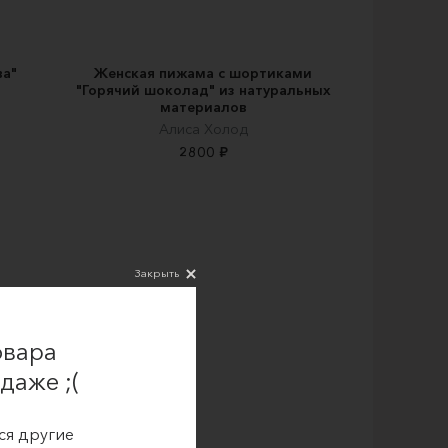
ва"
Женская пижама с шортиками
"Горячий шоколад" из натуральных
материалов
Алиса Холод
2800 ₽
Закрыть
овара
даже ;(
ся другие