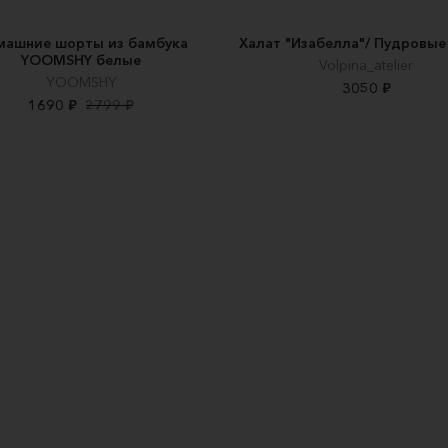
машние шорты из бамбука
Халат "Изабелла"/ Пудровые
YOOMSHY белые
Volpina_atelier
YOOMSHY
3050 ₽
1690 ₽
2799 ₽