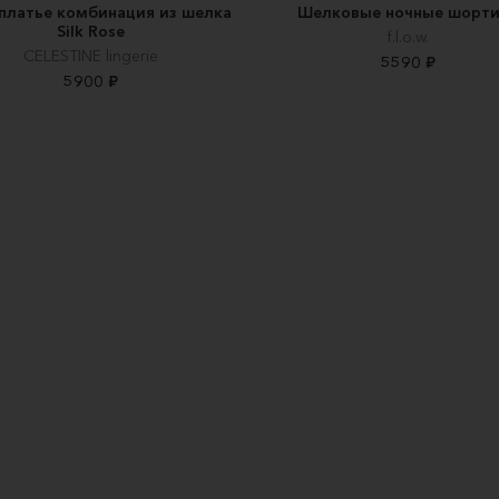
платье комбинация из шелка
Шелковые ночные шорт
Silk Rose
f.l.o.w.
CELESTINE lingerie
5590 ₽
5900 ₽