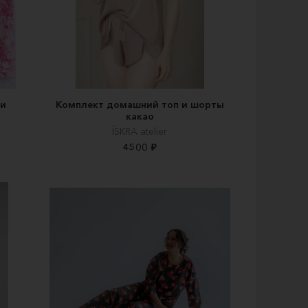
ли
Комплект домашний топ и шорты
какао
ÍSKRA atelier
4500 ₽