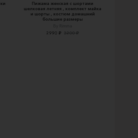
ики
Пижама женская с шортами
шелковая летняя , комплект майка
и шорты , костюм домашний
большие размеры
By Rimma
2990 ₽
3200 ₽