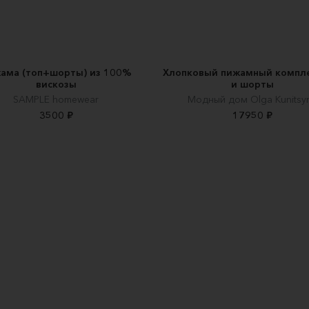
ама (топ+шорты) из 100%
Хлопковый пижамный компле
вискозы
и шорты
SAMPLE homewear
Модный дом Olga Kunitsy
3500 ₽
17950 ₽