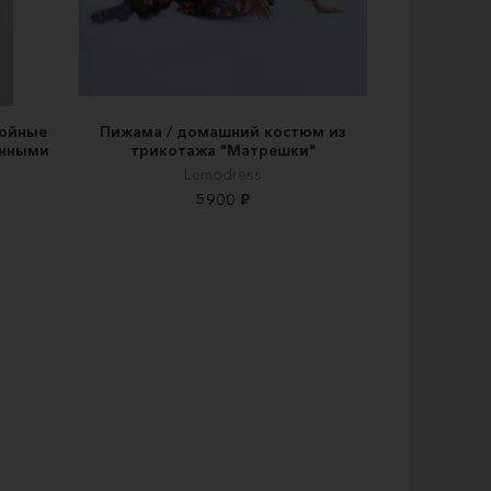
лойные
Пижама / домашний костюм из
инными
трикотажа "Матрешки"
Lemodress
5900 ₽