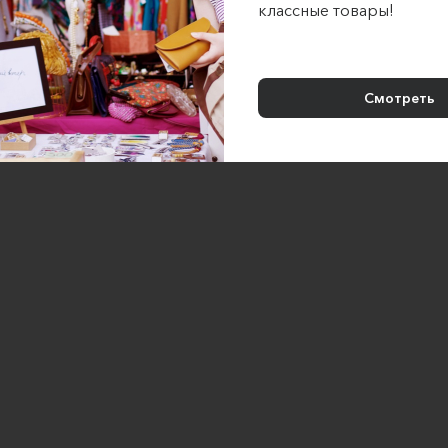
классные товары!
яной комплект футболка и
Женский вафельный комп
шорты
молочного цвета в пижамном
Aleksiya_dress
SESHA | нежная одежда из м
Смотреть
6400 ₽
3500 ₽
3700 ₽