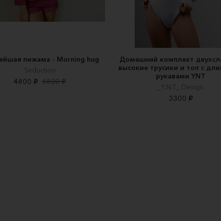
ейшая пижама - Morning hug
Домашний комплект двухс
высокие трусики и топ с дл
Seduction
рукавами YNT
4800 ₽
6800 ₽
_Y.N.T_ Design
3300 ₽