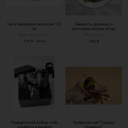
Чага берёзовая молотая 100
Свежесть душицы (с
гр.
листьями лесных ягод)
Иван чай из тайги.
Mum's tea
199 ₽
240 ₽
280 ₽
Подарочный набор: чай,
Травяной чай "Сердце
конфеты и кружка
Шамана"