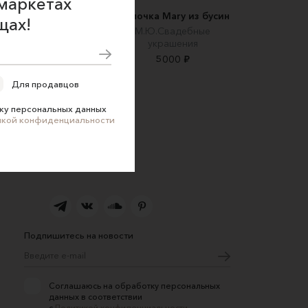
маркетах
Комплект шапка-
Шапочка Mary из бусин
щах!
шанка и варежки из
М.Ю.Свадебные
горы Vento d’Italial
украшения
ручной работы
5000 ₽
KatitoBags. Сумки и
косметички
Для продавцов
9900 ₽
ку персональных данных
икой конфиденциальности
Подпишитесь на новости
Соглашаюсь на обработку персональных
данных в соответствии
с
Политикой конфиденциальности