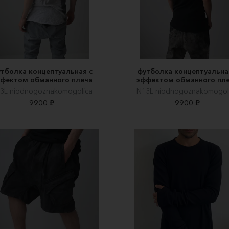
тболка концептуальная с
футболка концептуальна
фектом обманного плеча
эффектом обманного пл
3L niodnogoznakomogolica
N13L niodnogoznakomogol
9900 ₽
9900 ₽