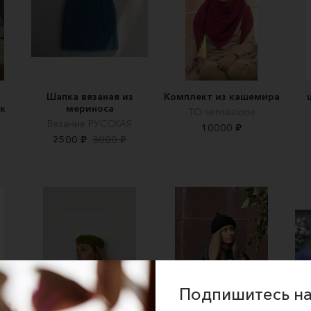
Шапка вязаная из
Комплект из кашемира
к
мериноса
TO sensazione
Вязание РУССКАЯ
10000 ₽
2500 ₽
3000 ₽
Подпишитесь на