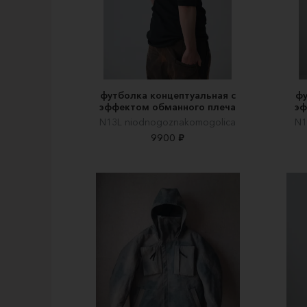
футболка концептуальная с
фу
эффектом обманного плеча
эф
N13L niodnogoznakomogolica
N1
9900 ₽