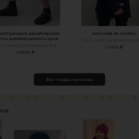
цептуальные дизайнерские
лонгслив из хлопка
рты асимметричного кроя
N13L niodnogoznakomogol
3L niodnogoznakomogolica
12900 ₽
24900 ₽
Все товары магазина
нов