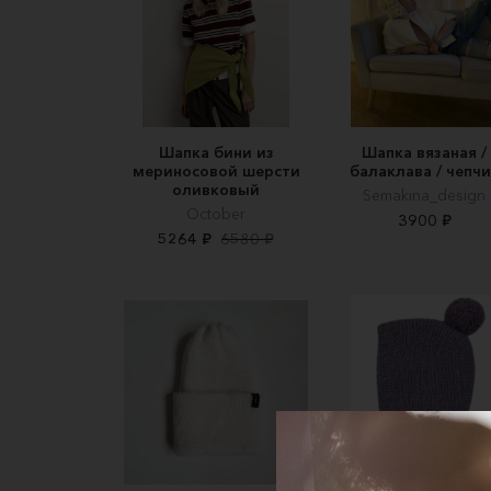
Шапка бини из
Шапка вязаная /
мериносовой шерсти
балаклава / чепчи
оливковый
Semakina_design
October
3900 ₽
5264 ₽
6580 ₽