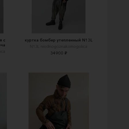
я с
куртка бомбер утепленный N13L
еча
N13L niodnogoznakomogolica
ica
34900 ₽