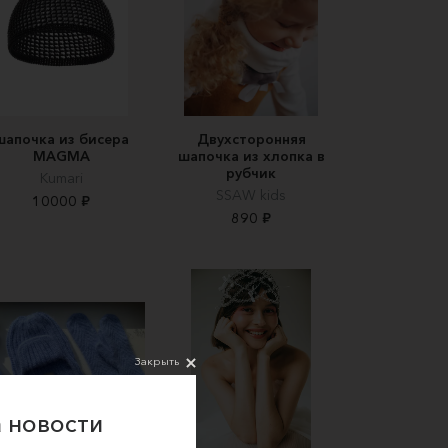
шапочка из бисера
Двухсторонняя
MAGMA
шапочка из хлопка в
рубчик
Kumari
SSAW kids
10000 ₽
890 ₽
Закрыть
 новости