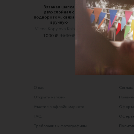
Вязаная шапка
детский чепчик 
двухслойная с
помпоном
подворотом, связанная
Simple Wear
вручную
2900 ₽
Vilena Kopylova Knitwear
1000 ₽
1500 ₽
О нас
Соглаше
Открыть магазин
Правила
Участие в офлайн-маркете
Оферта
FAQ
Оферта
Требования к фотографиям
Полити