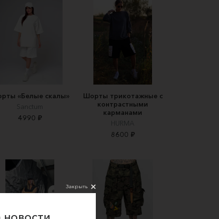
рты «Белые скалы»
Шорты трикотажные с
контрастными
Sanctum
карманами
4990 ₽
HURMA
8600 ₽
Закрыть
 новости