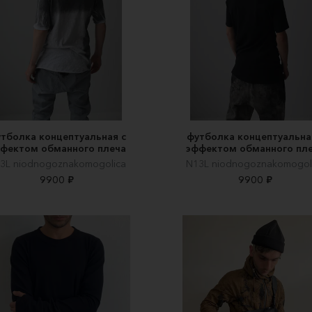
тболка концептуальная с
футболка концептуальна
фектом обманного плеча
эффектом обманного пл
3L niodnogoznakomogolica
N13L niodnogoznakomogol
9900 ₽
9900 ₽