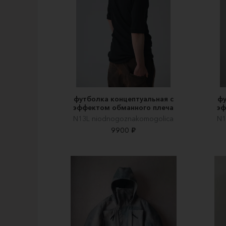
футболка концептуальная с
фу
эффектом обманного плеча
эф
N13L niodnogoznakomogolica
N1
9900 ₽