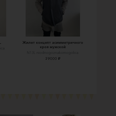
L
Жилет концепт асимметричного
кроя мужской
ica
N13L niodnogoznakomogolica
29000 ₽