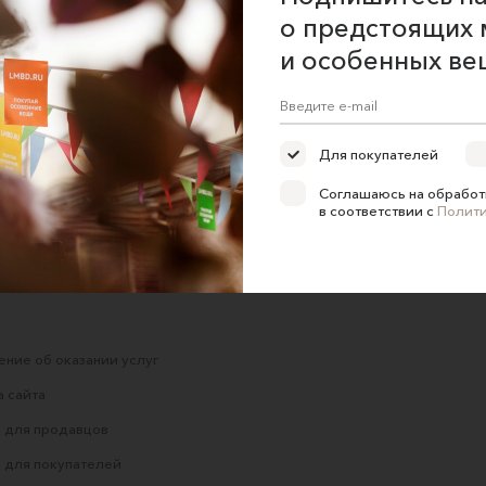
о предстоящих 
и особенных ве
ТЫ
Шорты из
Шорты белые
Антикварного
ploommee
 ||
Хлопка/Gray Cotton
ploommee
Shorts
5820 ₽
Для покупателей
SŒURS
6900 ₽
Соглашаюсь на обработ
в соответствии с
Полит
ние об оказании услуг
 сайта
 для продавцов
 для покупателей