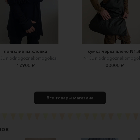
лонгслив из хлопка
сумка через плечо N13
3L niodnogoznakomogolica
N13L niodnogoznakomogol
12900 ₽
20000 ₽
Все товары магазина
нов