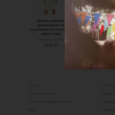
Шорты унисекс
УДЛИНЕННЫЕ ШОР
удлиненные со
С ЗАЩИПАМИ
стрелками из плотного
СВОБОДНОГО КРОЯ
трикотажа
УНИСЕКС
People's mood
CHOOMPU
3500 ₽
11580 ₽
О нас
Соглаше
Открыть магазин
Правила
Участие в офлайн-маркете
Оферта
FAQ
Оферта