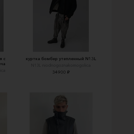
я с
куртка бомбер утепленный N13L
еча
N13L niodnogoznakomogolica
ica
34900 ₽