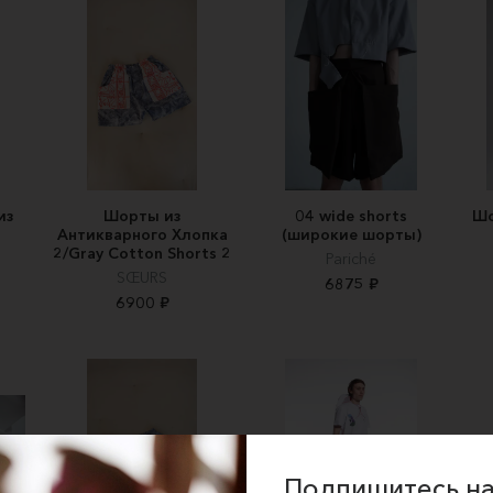
из
Шорты из
04 wide shorts
Шо
Антикварного Хлопка
(широкие шорты)
2/Gray Cotton Shorts 2
Pariché
SŒURS
6875 ₽
6900 ₽
Подпишитесь на