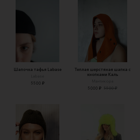
Шапочка тафья Labase
Теплая шерстяная шапка с
кнопками Каль
Labase
Мантикора
5500 ₽
5000 ₽
5500 ₽