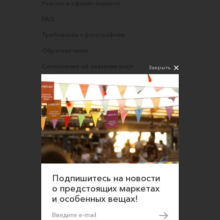
Участие в офлайн-маркете
FAQ
Требования к фотографиям
Обратная связь
Соглашение об оказании услуг
Закрыть
Правила сайта
Оферта для продавцов
Оферта для покупателей
Политика конфиденциальности
Согласие на обработку персональных данных
Подпишитесь на новости
о предстоящих маркетах
и особенных вещах!