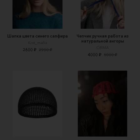
Шапка цвета синего сапфира
Чепчик ручная работа из
натуральной ангоры
Knit_mafia
ORMA
2600 ₽
2900 ₽
4000 ₽
6000 ₽