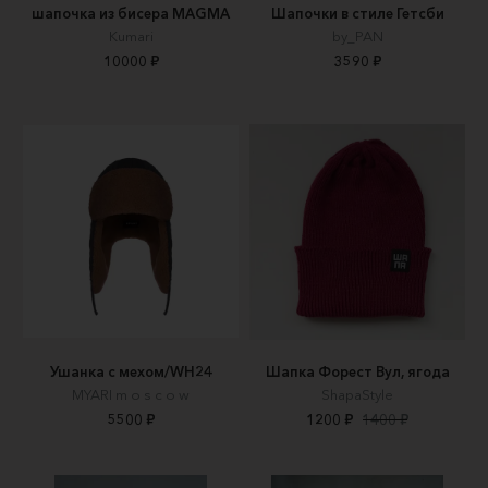
шапочка из бисера MAGMA
Шапочки в стиле Гетсби
Kumari
by_PAN
10000 ₽
3590 ₽
Ушанка с мехом/WH24
Шапка Форест Вул, ягода
MYARI m o s c o w
ShapaStyle
5500 ₽
1200 ₽
1400 ₽