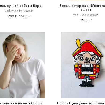
ошь ручной работы Ворон
Брошь авторская «Многол
ящер»
Columba Palumbus
•сонное озеро•
900 ₽
1500 ₽
3500 ₽
-печатные парные броши
Брошь Щелкунчик из полим