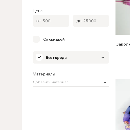
Цена
от
до
Со скидкой
Заколк
Все города
Материалы
Добавить материал