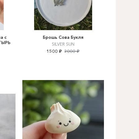
а с
Брошь Сова Букля
ТЫРЬ
SILVER SUN
1500 ₽
2000 ₽