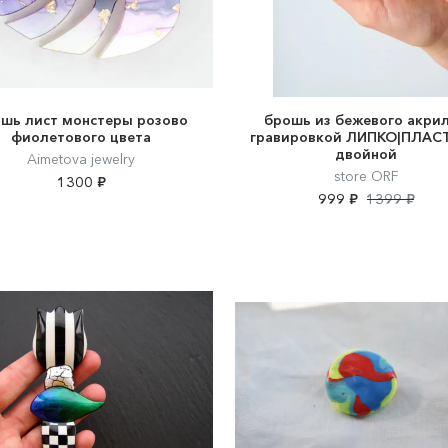
шь лист монстеры розово
брошь из бежевого акрил
фиолетового цвета
гравировкой ЛИПКО|ПЛАС
двойной
Aimetova jewelry
store ORF
1300 ₽
999 ₽
1399 ₽