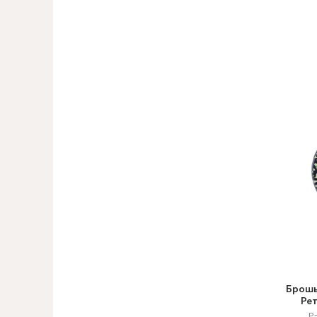
Брошь
Ре
Р