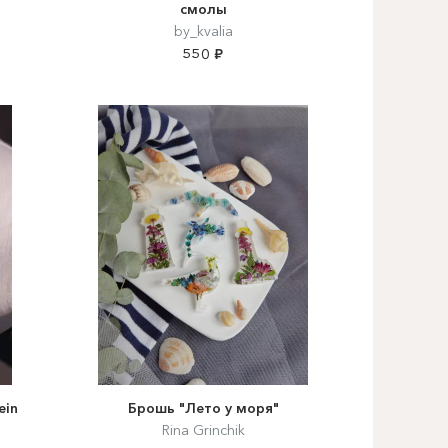
смолы
by_kvalia
550 ₽
ein
Брошь "Лето у моря"
Rina Grinchik