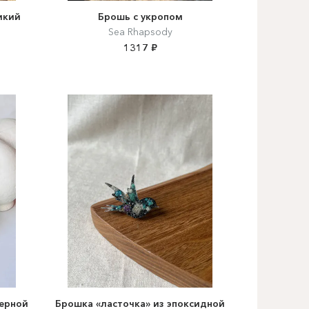
икий
Брошь с укропом
Sea Rhapsody
1317 ₽
ерной
Брошка «ласточка» из эпоксидной