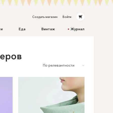
Создать магазин
Войти
ти
Еда
Винтаж
Журнал
меров