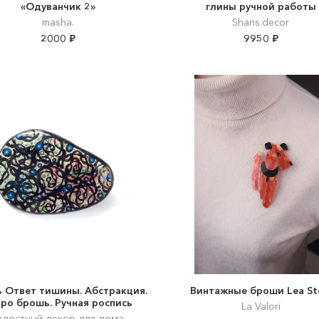
«Одуванчик 2»
глины ручной работы
masha.
Shans.decor
2000 ₽
9950 ₽
 Ответ тишины. Абстракция.
Винтажные броши Lea St
тро брошь. Ручная роспись
La Valori
адостный декор для дома