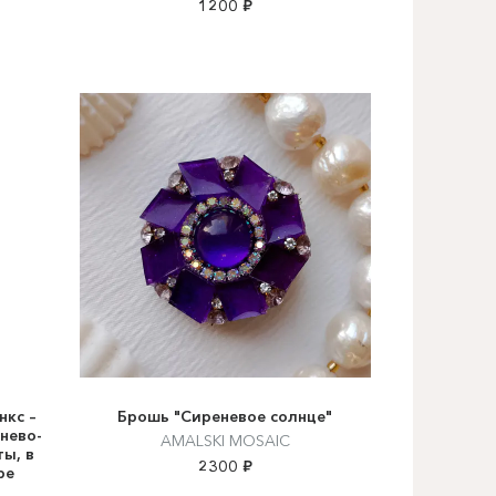
1200 ₽
нкс –
Брошь "Сиреневое солнце"
нево-
AMALSKI MOSAIC
ты, в
2300 ₽
ре