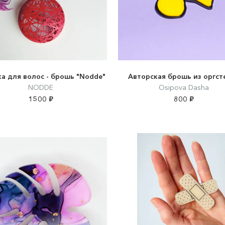
а для волос - брошь "Nodde"
Авторская брошь из оргст
NODDE
Osipova Dasha
1500 ₽
800 ₽