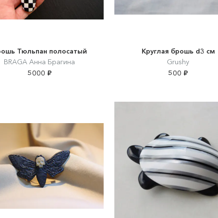
рошь Тюльпан полосатый
Круглая брошь d3 см
BRAGA Анна Брагина
Grushy
5000 ₽
500 ₽