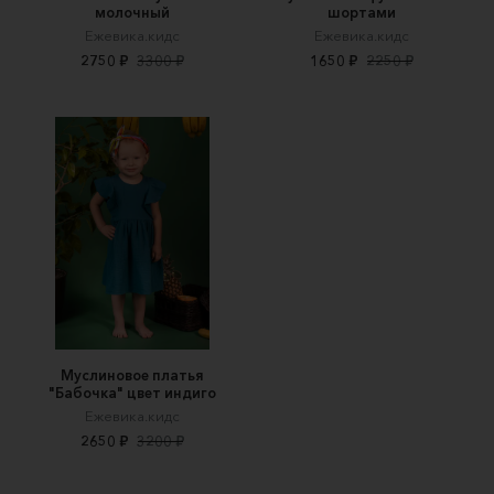
молочный
шортами
Ежевика.кидс
Ежевика.кидс
2750 ₽
3300 ₽
1650 ₽
2250 ₽
Муслиновое платья
"Бабочка" цвет индиго
Ежевика.кидс
2650 ₽
3200 ₽