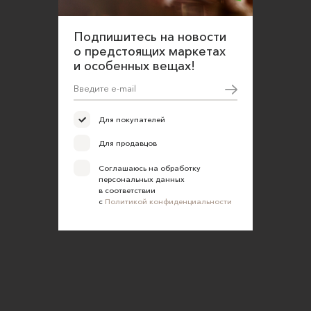
Оферта для продавцов
Подпишитесь на новости
Оферта для покупателей
о предстоящих маркетах
Политика конфиденциальности
и особенных вещах!
Согласие на обработку персональных данных
Для покупателей
Для продавцов
Соглашаюсь на обработку
персональных данных
в соответствии
с
Политикой конфиденциальности