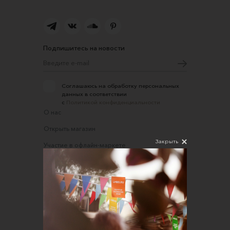
Подпишитесь на новости
Соглашаюсь на обработку персональных
данных в соответствии
с
Политикой конфиденциальности
О нас
Открыть магазин
Закрыть
Участие в офлайн-маркете
FAQ
Требования к фотографиям
Обратная связь
Соглашение об оказании услуг
Правила сайта