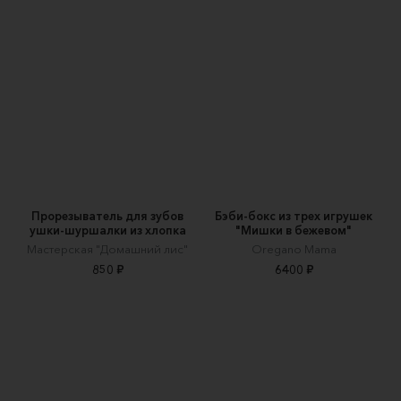
Прорезыватель для зубов
Бэби-бокс из трех игрушек
ушки-шуршалки из хлопка
"Мишки в бежевом"
Мастерская "Домашний лис"
Oregano Mama
850 ₽
6400 ₽