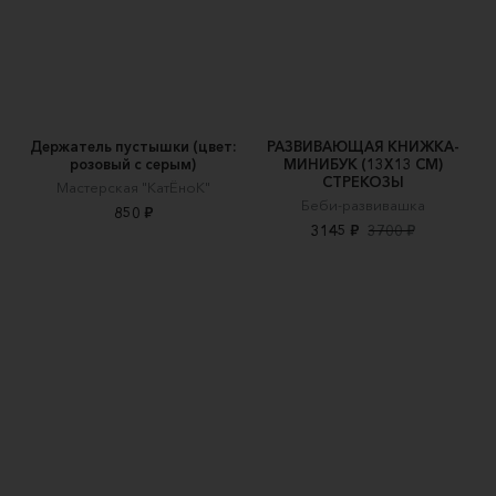
Держатель пустышки (цвет:
РАЗВИВАЮЩАЯ КНИЖКА-
розовый с серым)
МИНИБУК (13Х13 СМ)
СТРЕКОЗЫ
Мастерская "КатЁноК"
Беби-развивашка
850 ₽
3145 ₽
3700 ₽