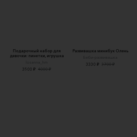
Подарочный набор для
Развивашка минибук Олень
девочки: пинетки, игрушка
Беби-развивашка
losanna_hm
3330 ₽
3700 ₽
3500 ₽
4000 ₽