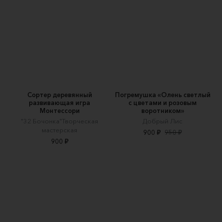
Сортер деревянный
Погремушка «Олень светлый
развивающая игра
с цветами и розовым
Монтессори
воротником»
"32 Бочонка"Творческая
Добрый Лис
мастерская
900 ₽
950 ₽
900 ₽