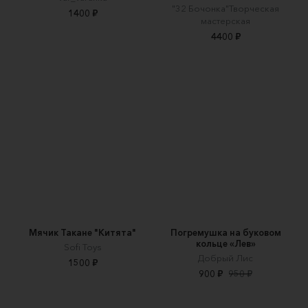
"32 Бочонка"Творческая
1400 ₽
мастерская
4400 ₽
Мячик Такане "Китята"
Погремушка на буковом
кольце «Лев»
Sofi Toys
Добрый Лис
1500 ₽
900 ₽
950 ₽