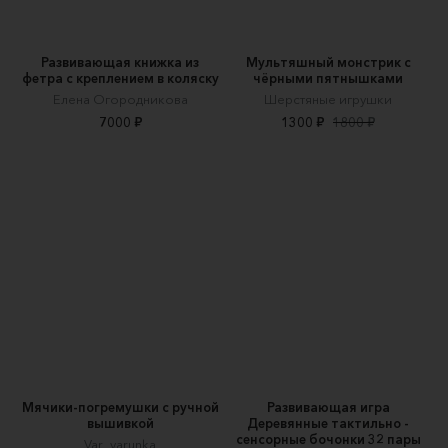
Развивающая книжка из
Мультяшный монстрик с
фетра с креплением в коляску
чёрными пятнышками
Елена Огородникова
Шерстяные игрушки
7000 ₽
1300 ₽
1800 ₽
Мячики-погремушки с ручной
Развивающая игра
вышивкой
Деревянные тактильно -
сенсорные бочонки 32 пары
Var_varunka