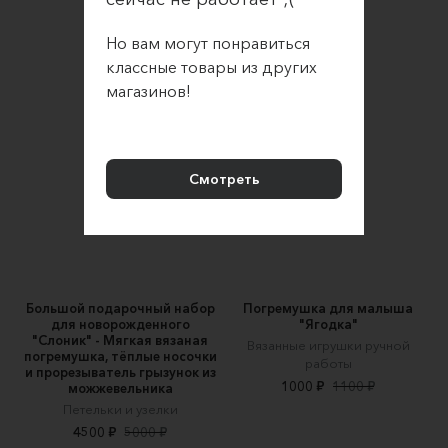
Plush-krolka
4000 ₽
Но вам могут понравиться
классные товары из других
магазинов!
Смотреть
Большой подарочный набор
Погремушка для малыша
для новорожденного
"Ягодка"
"Слоник" - Мягкая вязаная
Вязанные игрушки ручной
погремушка, тёплые носочки
работы
и прорезыватель грызунок из
1000 ₽
1100 ₽
можжевельника
Петельки и узелки
4500 ₽
5000 ₽