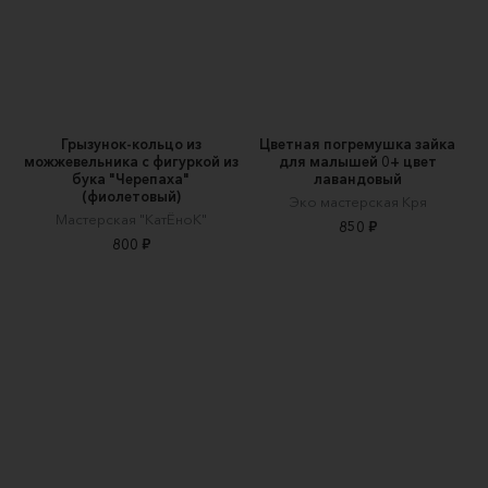
Грызунок-кольцо из
Цветная погремушка зайка
можжевельника с фигуркой из
для малышей 0+ цвет
бука "Черепаха"
лавандовый
(фиолетовый)
Эко мастерская Кря
Мастерская "КатЁноК"
850 ₽
800 ₽