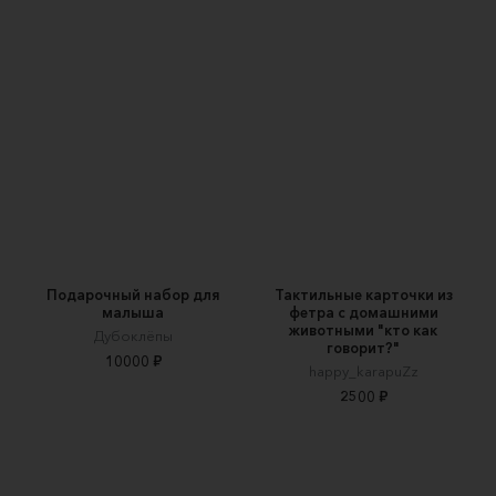
Подарочный набор для
Тактильные карточки из
малыша
фетра с домашними
животными "кто как
Дубоклёпы
говорит?"
10000 ₽
happy_karapuZz
2500 ₽