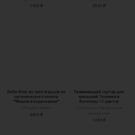
1900 ₽
2500 ₽
Бэби-бокс из трех игрушек из
Развивающий сортер для
органического хлопка
малышей: Гномики в
"Мишки в коричневом"
бочонках 12 цветов
Oregano Mama
"32 Бочонка"Творческая
мастерская
6400 ₽
1080 ₽