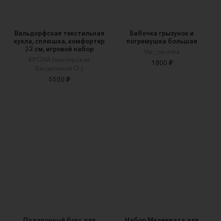
Вальдорфская текстильная
Бабочка грызунок и
кукла, сплюшка, комфортер
погремушка большая
32 см, игровой набор
Var_varunka
КРОХА (мастерская
1800 ₽
Басаргиной О.)
5500 ₽
Подарочный бокс для
Набор Медвежата для