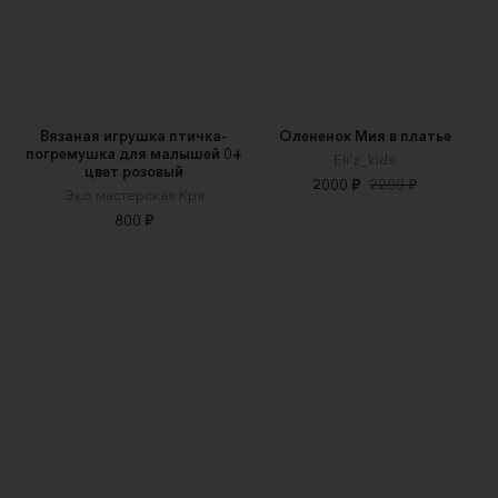
Вязаная игрушка птичка-
Олененок Мия в платье
погремушка для малышей 0+
Eli’z_kids
цвет розовый
2000 ₽
2200 ₽
Эко мастерская Кря
800 ₽