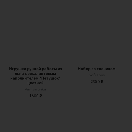
Игрушка ручной работы из
Набор со слоником
льна с эвкалиптовым
Sofi Toys
наполнителем "Петушок"
2350 ₽
цветной
Var_varunka
1600 ₽