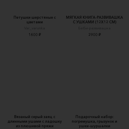
Петушки шерстяные с
МЯГКАЯ КНИГА-РАЗВИВАШКА
цветами
С УШКАМИ (12Х12 СМ)
Var_varunka
Беби-развивашка
1600 ₽
2900 ₽
Вязаный серый заяц с
Подарочный набор:
длинными ушами с ладошку
погремушка, грызунок и
из плюшевой пряжи
ушки-шуршалки