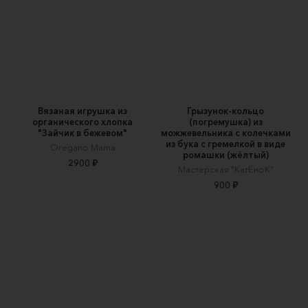
Вязаная игрушка из
Грызунок-кольцо
органического хлопка
(погремушка) из
"Зайчик в бежевом"
можжевельника с колечками
из бука с гремелкой в виде
Oregano Mama
ромашки (жёлтый)
2900 ₽
Мастерская "КатЁноК"
900 ₽