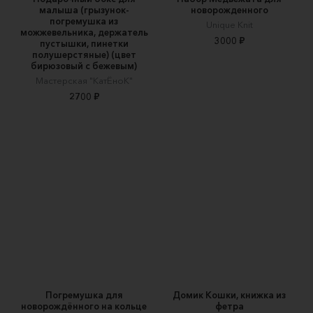
малыша (грызунок-
новорожденного
погремушка из
Unique Knit
можжевельника, держатель
3000 ₽
пустышки, пинетки
полушерстяные) (цвет
бирюзовый с бежевым)
Мастерская "КатЁноК"
2700 ₽
Погремушка для
Домик Кошки, книжка из
новорождённого на кольце
фетра