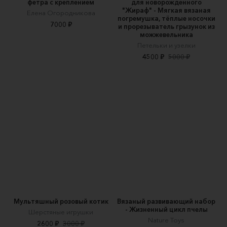
фетра с креплением
для новорожденного
"Жираф" - Мягкая вязаная
Елена Огородникова
погремушка, тёплые носочки
7000 ₽
и прорезыватель грызунок из
можжевельника
Петельки и узелки
4500 ₽
5000 ₽
Мультяшный розовый котик
Вязаный развивающий набор
- Жизненный цикл пчелы
Шерстяные игрушки
Nature Toys
2600 ₽
3000 ₽