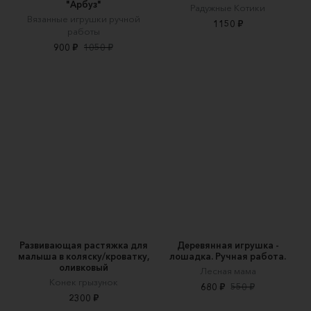
"Арбуз"
Радужные Котики
Вязанные игрушки ручной
1150 ₽
работы
900 ₽
1050 ₽
Развивающая растяжка для
Деревянная игрушка -
малыша в коляску/кроватку,
лошадка. Ручная работа.
оливковый
Лесная мама
Конек грызунок
680 ₽
550 ₽
2300 ₽