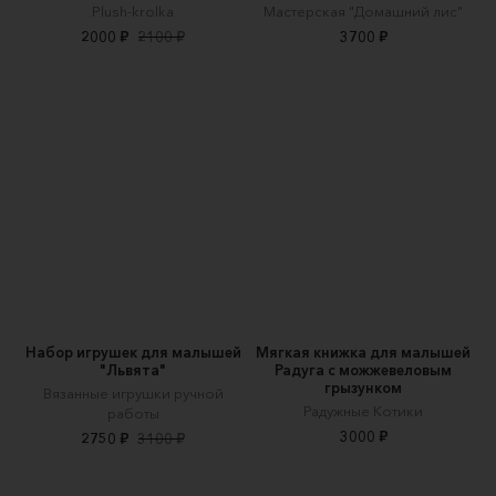
Plush-krolka
Мастерская "Домашний лис"
2000 ₽
2100 ₽
3700 ₽
Набор игрушек для малышей
Мягкая книжка для малышей
"Львята"
Радуга с можжевеловым
грызунком
Вязанные игрушки ручной
Радужные Котики
работы
3000 ₽
2750 ₽
3100 ₽