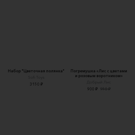
Набор "Цветочная полянка"
Погремушка «Лис с цветами
и розовым воротником»
Sofi Toys
Добрый Лис
3150 ₽
900 ₽
950 ₽