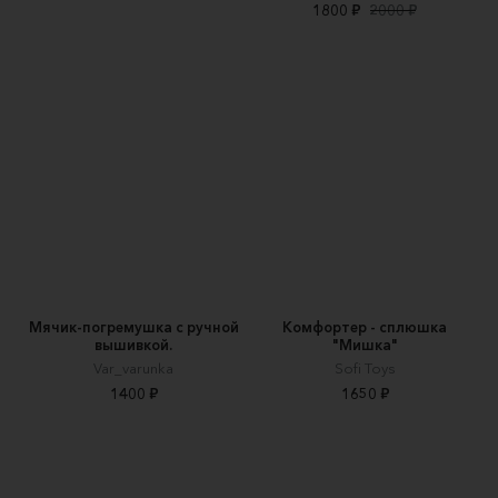
1800 ₽
2000 ₽
Мячик-погремушка с ручной
Комфортер - сплюшка
вышивкой.
"Мишка"
Var_varunka
Sofi Toys
1400 ₽
1650 ₽