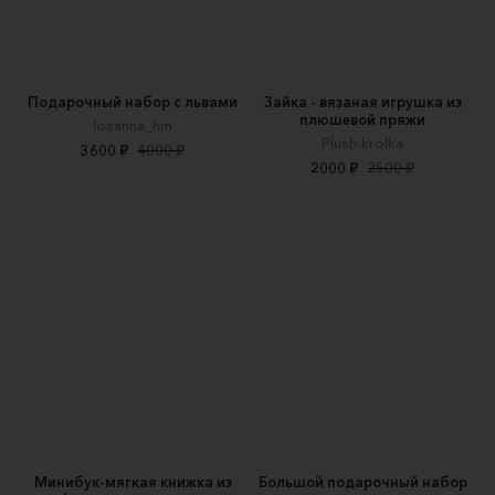
Подарочный набор с львами
Зайка - вязаная игрушка из
плюшевой пряжи
losanna_hm
Plush-krolka
3600 ₽
4000 ₽
2000 ₽
2500 ₽
Минибук-мягкая книжка из
Большой подарочный набор