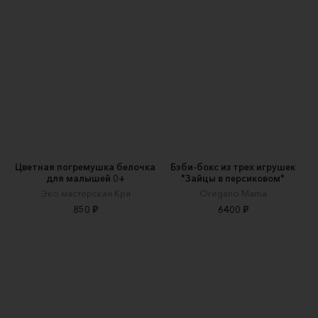
Цветная погремушка белочка
Бэби-бокс из трех игрушек
для малышей 0+
"Зайцы в персиковом"
Эко мастерская Кря
Oregano Mama
850 ₽
6400 ₽