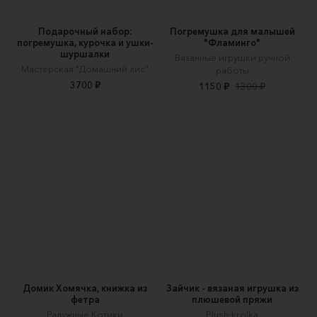
Подарочный набор:
Погремушка для малышей
погремушка, курочка и ушки-
"Фламинго"
шуршалки
Вязанные игрушки ручной
Мастерская "Домашний лис"
работы
3700 ₽
1150 ₽
1300 ₽
Домик Хомячка, книжка из
Зайчик - вязаная игрушка из
фетра
плюшевой пряжи
Радужные Котики
Plush-krolka