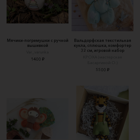
Мячики-погремушки с ручной
Вальдорфская текстильная
вышивкой
кукла, сплюшка, комфортер
32 см, игровой набор
Var_varunka
КРОХА (мастерская
1400 ₽
Басаргиной О.)
5500 ₽