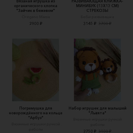
Вязаная игрушка из
РАЗВИВАЮЩАЯ КНИЖКА-
органического хлопка
МИНИБУК (13Х13 СМ)
"Зайчик в бежевом"
СТРЕКОЗЫ
Oregano Mama
Беби-развивашка
2900 ₽
3145 ₽
3700 ₽
Погремушка для
Набор игрушек для малышей
новорождённого на кольце
"Львята"
"Арбуз"
Вязанные игрушки ручной
Вязанные игрушки ручной
работы
работы
2750 ₽
3100 ₽