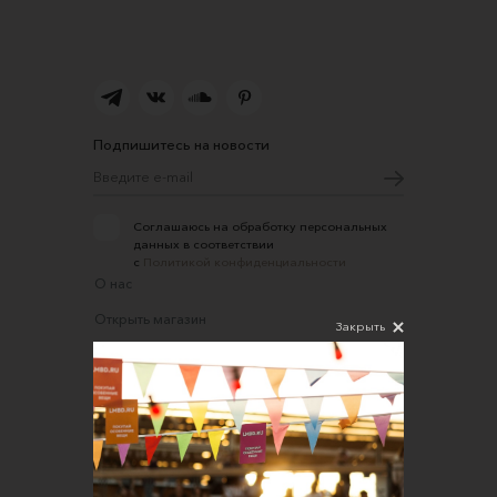
Подпишитесь на новости
Соглашаюсь на обработку персональных
данных в соответствии
с
Политикой конфиденциальности
О нас
Открыть магазин
Закрыть
Участие в офлайн-маркете
FAQ
Требования к фотографиям
Обратная связь
Соглашение об оказании услуг