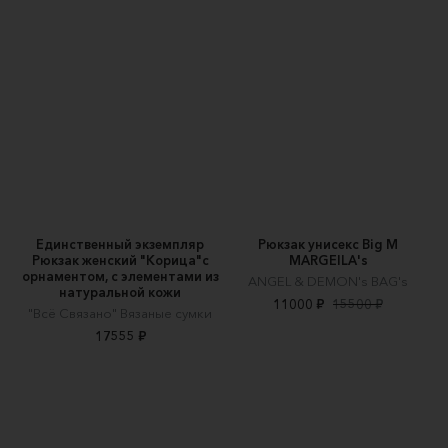
Единственный экземпляр
Рюкзак унисекс Big M
Рюкзак женский "Корица"с
MARGEILA's
орнаментом, с элементами из
ANGEL & DEMON's BAG's
натуральной кожи
11000 ₽
15500 ₽
"Всё Связано" Вязаные сумки
17555 ₽