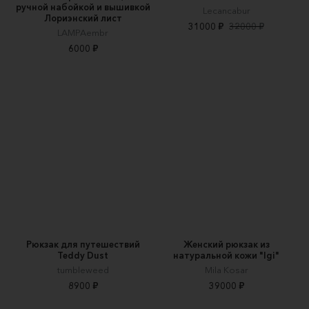
ручной набойкой и вышивкой
Lecancabur
Лориэнский лист
31000 ₽
32000 ₽
LAMPAembr
6000 ₽
Рюкзак для путешествий
Женский рюкзак из
Teddy Dust
натуральной кожи "Igi"
tumbleweed
Mila Kosar
8900 ₽
39000 ₽