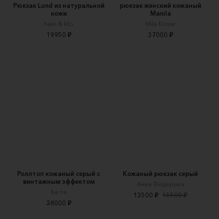
Рюкзак Lund из натуральной
рюкзак женский кожаный
кожи
Manila
hale & klo
Mila Kosar
19950 ₽
37000 ₽
Роллтоп кожаный серый с
Кожаный рюкзак серый
винтажным эффектом
Анна Федерика
be:ra
13500 ₽
15500 ₽
28000 ₽