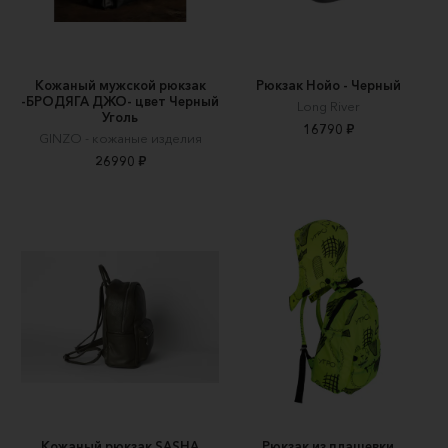
Кожаный мужской рюкзак
Рюкзак Нойо - Черный
-БРОДЯГА ДЖО- цвет Черный
Long River
Уголь
16790 ₽
GINZO - кожаные изделия
26990 ₽
Кожаный рюкзак SASHA
Рюкзак из плащевки