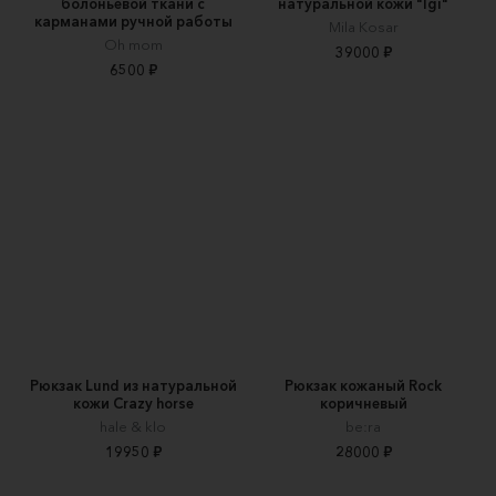
болоньевой ткани с
натуральной кожи "Igi"
карманами ручной работы
Mila Kosar
Oh mom
39000 ₽
6500 ₽
Рюкзак Lund из натуральной
Рюкзак кожаный Rock
кожи Crazy horse
коричневый
hale & klo
be:ra
19950 ₽
28000 ₽