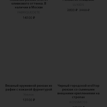
оливкового оттенка. В
LU KIDS
наличии в Москве
2800 ₽
3900 ₽
FABRIQUEDETE
14500 ₽
Вязаный кружевной рюкзак из
Черный городской кrolltop
рафии с кожаной фурнитурой
рюкзак со съемными
внешними креплениями на
Узелок
стропах
13500 ₽
KOSSMOSS