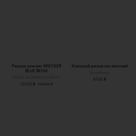
Рюкзак унисекс WIECKER
Кожаный рюкзачок женский
BLUE BEIGE
Novelbags
ANGEL & DEMON's BAG's
6500 ₽
13500 ₽
18500 ₽