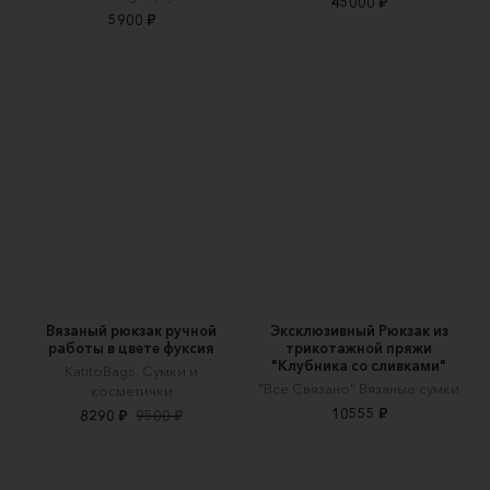
45000 ₽
5900 ₽
Вязаный рюкзак ручной
Эксклюзивный Рюкзак из
работы в цвете фуксия
трикотажной пряжи
"Клубника со сливками"
KatitoBags. Сумки и
"Всё Связано" Вязаные сумки
косметички
10555 ₽
8290 ₽
9500 ₽