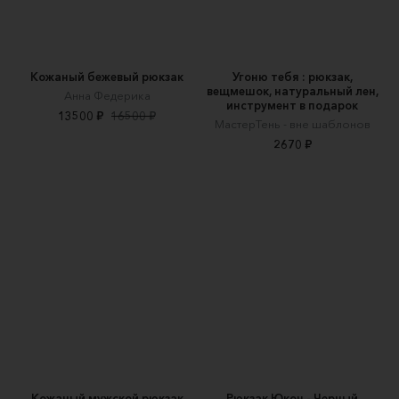
Кожаный бежевый рюкзак
Угоню тебя : рюкзак,
вещмешок, натуральный лен,
Анна Федерика
инструмент в подарок
13500 ₽
16500 ₽
МастерТень - вне шаблонов
2670 ₽
Кожаный мужской рюкзак
Рюкзак Юкон - Черный