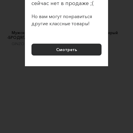
сейчас нет в продаже ;(
Но вам могут понравиться
другие классные товары!
Мужской рюкзак из кожи
Рюкзак Нойо - Серый
-БРОДЯГА ДЖО- цвет Коньяк
Long River
GINZO - кожаные изделия
16790 ₽
Смотреть
26990 ₽