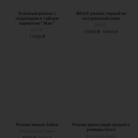
Кожаный рюкзак с
BAULE рюкзак черный из
подкладом и тайным
натуральной кожи
карманом “ Жак “
BAULE
by Z.E.
10900 ₽
14000 ₽
11600 ₽
Рюкзак мешок Зайка
Рюкзак джинсовый среднего
размера Gucci
Мама Шила Сумки
Evolution_jeans
1900 ₽
2200 ₽