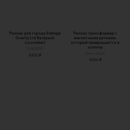
Рюкзак для города Enklepp
Рюкзак трансформер с
Gravity Lid Backpack
магнитными ручками,
(cucumber)
который превращается в
шоппер
ENKLEPP
tewo.store
9200 ₽
9200 ₽