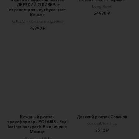
-ДЕРЗКИЙ ОЛИВЕР- с
Long River
отделом для ноутбука цвет
24990 ₽
Коньяк
GINZO - кожаные изделия
28990 ₽
Кожаный рюкзак
Детский рюкзак Совенок
трансформер - POLARIS - Real
Kokosik for kids
leather backpack. В наличии в
2500 ₽
Москве
FABRIQUEDETE