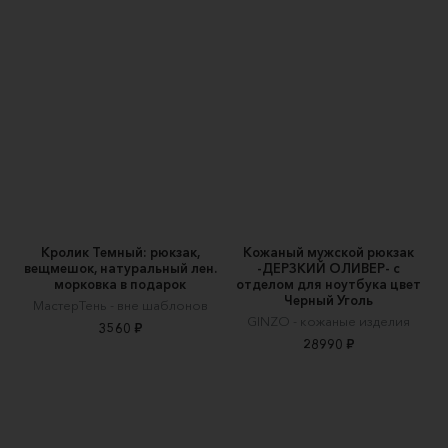
Кролик Темный: рюкзак,
Кожаный мужской рюкзак
вещмешок, натуральный лен.
-ДЕРЗКИЙ ОЛИВЕР- с
морковка в подарок
отделом для ноутбука цвет
Черный Уголь
МастерТень - вне шаблонов
GINZO - кожаные изделия
3560 ₽
28990 ₽