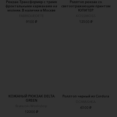
Рюкзак-Трансформер с тремя
Роллтоп рюкзак со
фронтальными карманами на
светоотражающим принтом
молнии. В наличии в Москве
ЮПИТЕР
FABRIQUEDETE
KOSSMOSS
9100 ₽
12500 ₽
КОЖАНЫЙ РЮКЗАК DELTA
Роллтоп черный из Cordura
GREEN
DOMASHKA
Braterski Workshop
6500 ₽
12200 ₽