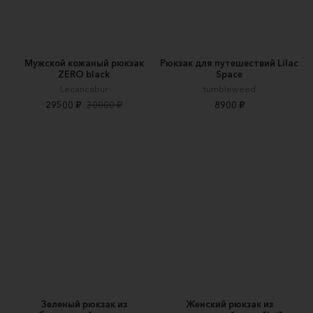
Мужской кожаный рюкзак
Рюкзак для путешествий Lilac
ZERO black
Space
Lecancabur
tumbleweed
29500 ₽
30000 ₽
8900 ₽
Зеленый рюкзак из
Женский рюкзак из