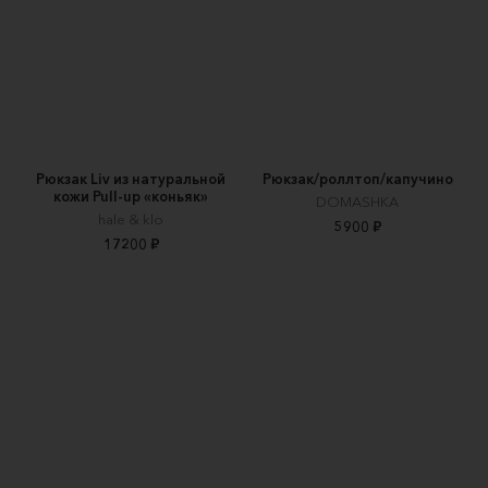
Рюкзак Liv из натуральной
Рюкзак/роллтоп/капучино
кожи Pull-up «коньяк»
DOMASHKA
hale & klo
5900 ₽
17200 ₽