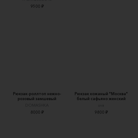
9500 ₽
Рюкзак-роллтоп нежно-
Рюкзак кожаный "Москва"
розовый замшевый
белый сафьяно женский
DOMASHKA
uva
8000 ₽
9800 ₽