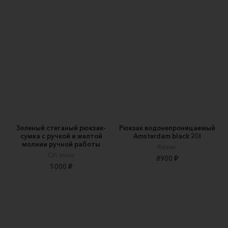
Зеленый стеганый рюкзак-
Рюкзак водонепроницаемый
сумка с ручкой и желтой
Amsterdam black 20l
молнии ручной работы
Reinar
Oh mom
8900 ₽
5000 ₽