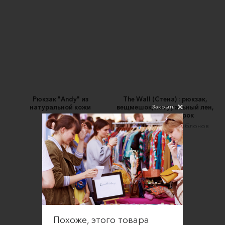
Рюкзак "Andy" из
The Wall (Стена) : рюкзак,
Закрыть
натуральной кожи
вещмешок, натуральный лен,
кирпич в подарок
Bu'valina
МастерТень - вне шаблонов
13990 ₽
3300 ₽
Похоже, этого товара