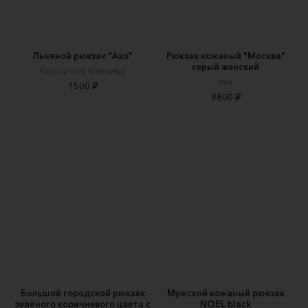
Льняной рюкзак "Ахо"
Рюкзак кожаный "Москва"
серый женский
Городская травница
uva
1500 ₽
9800 ₽
Большой городской рюкзак
Мужской кожаный рюкзак
зелёного коричневого цвета с
NOEL black