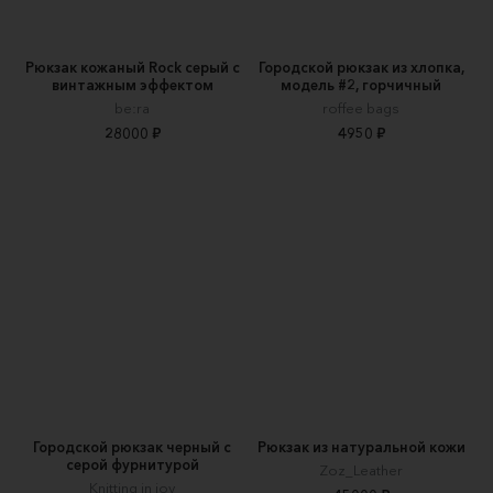
Рюкзак кожаный Rock серый с
Городской рюкзак из хлопка,
винтажным эффектом
модель #2, горчичный
be:ra
roffee bags
28000 ₽
4950 ₽
Городской рюкзак черный с
Рюкзак из натуральной кожи
серой фурнитурой
Zoz_Leather
Knitting in joy