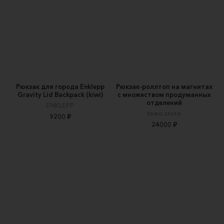
Рюкзак для города Enklepp
Рюкзак-роллтоп на магнитах
Gravity Lid Backpack (kiwi)
с множеством продуманных
отделений
ENKLEPP
tewo.store
9200 ₽
24000 ₽