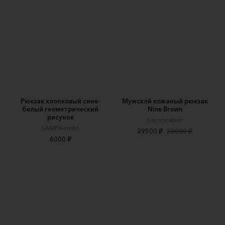
Рюкзак хлопковый сине-
Мужской кожаный рюкзак
белый геометрический
Nine Brown
рисунок
Lecancabur
LAMPAembr
29500 ₽
32000 ₽
6000 ₽