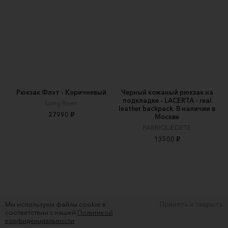
Рюкзак Флэт - Коричневый
Черный кожаный рюкзак на
подкладке - LACERTA - real
Long River
leather backpack. В наличии в
27990 ₽
Москве
FABRIQUEDETE
13500 ₽
Мы используем файлы cookie в
Принять и закрыть
соответствии с нашей
Политикой
конфиденциальности