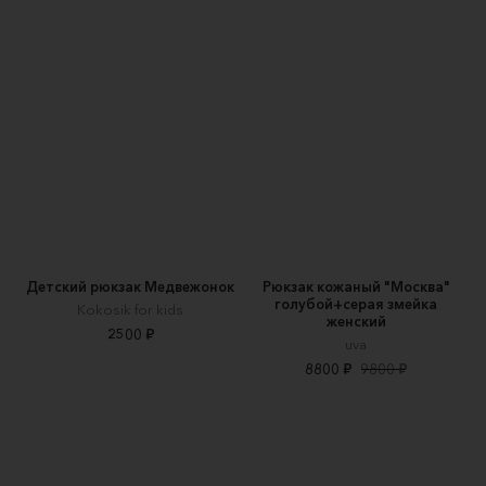
Детский рюкзак Медвежонок
Рюкзак кожаный "Москва"
голубой+серая змейка
Kokosik for kids
женский
2500 ₽
uva
8800 ₽
9800 ₽