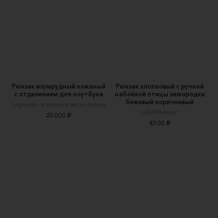
Рюкзак изумрудный кожаный
Рюкзак хлопковый с ручной
с отделением для ноутбука
набойкой птицы зимородки
бежевый коричневый
Legenda - кожаные аксессуары
LAMPAembr
25000 ₽
6500 ₽