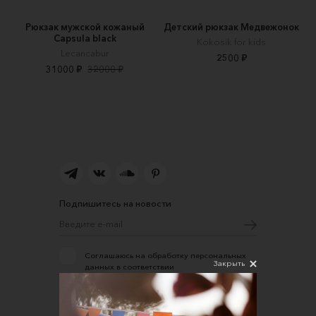
Рюкзак мужской кожаный
Детский рюкзак Медвежонок
Capsula black
Kokosik for kids
Lecancabur
2500 ₽
31000 ₽
32000 ₽
Подпишитесь на новости
Соглашаюсь на обработку персональных
Закрыть
данных в соответствии
с
Политикой конфиденциальности
О нас
Открыть магазин