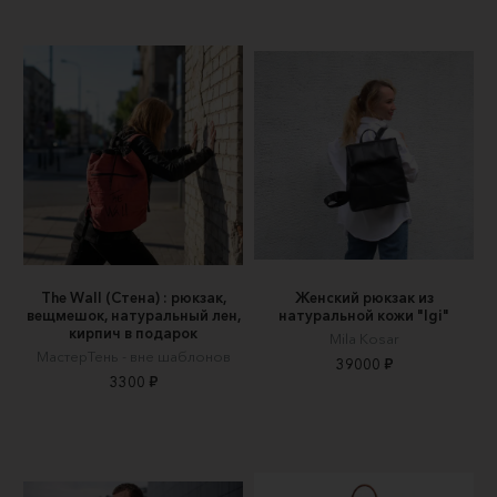
The Wall (Стена) : рюкзак,
Женский рюкзак из
вещмешок, натуральный лен,
натуральной кожи "Igi"
кирпич в подарок
Mila Kosar
МастерТень - вне шаблонов
39000 ₽
3300 ₽