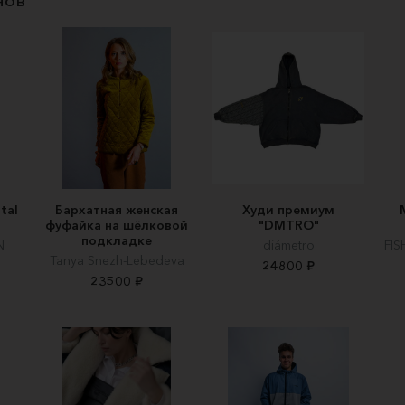
нов
tal
Бархатная женская
Худи премиум
фуфайка на шёлковой
"DMTRO"
подкладке
N
diámetro
FI
Tanya Snezh-Lebedeva
24800 ₽
23500 ₽