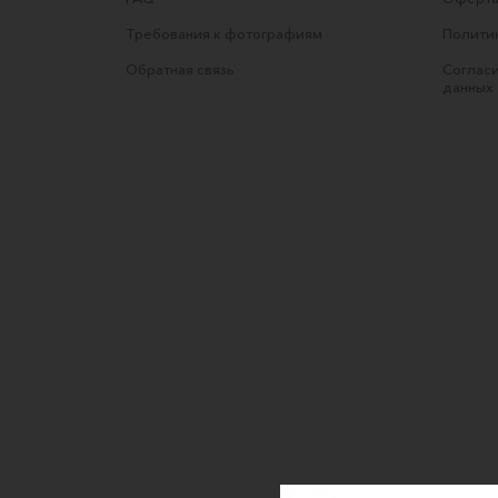
Требования к фотографиям
Полити
Обратная связь
Согласи
данных