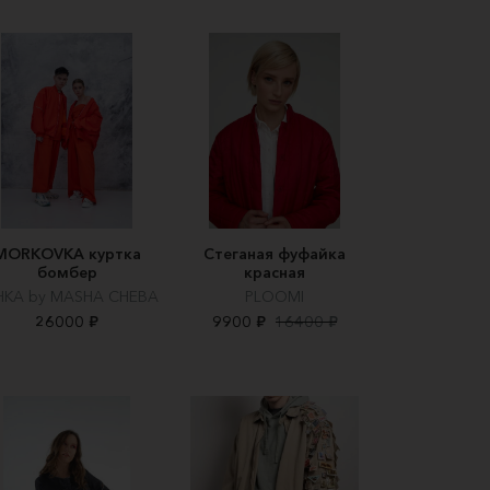
MORKOVKA куртка
Стеганая фуфайка
бомбер
красная
SHKA by MASHA CHEBA
PLOOMI
26000 ₽
9900 ₽
16400 ₽