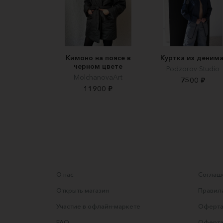
Кимоно на поясе в
Куртка из денима
черном цвете
Podzorov Studio
MolchanovaArt
7500 ₽
11900 ₽
О нас
Соглаше
Открыть магазин
Правила
Участие в офлайн-маркете
Оферта
FAQ
Оферта