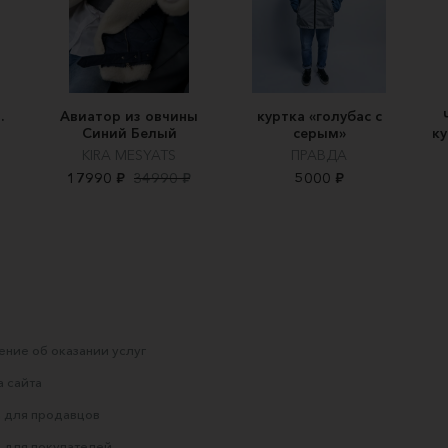
.
Авиатор из овчины
куртка «голубас с
Синий Белый
серым»
ку
KIRA MESYATS
ПРАВДА
17990 ₽
34990 ₽
5000 ₽
ние об оказании услуг
 сайта
 для продавцов
 для покупателей