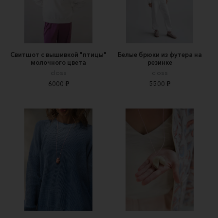
Свитшот с вышивкой "птицы"
Белые брюки из футера на
молочного цвета
резинке
closs
closs
6000 ₽
5500 ₽