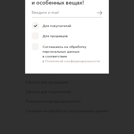
и особенных вещах!
О нас
Открыть магазин
Участие в офлайн-маркете
Для покупателей
FAQ
Для продавцов
Требования к фотографиям
Соглашаюсь на обработку
персональных данных
Обратная связь
в соответствии
с
Политикой конфиденциальности
Соглашение об оказании услуг
Правила сайта
Оферта для продавцов
Оферта для покупателей
Политика конфиденциальности
Согласие на обработку персональных данных