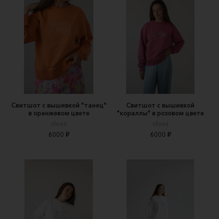
Свитшот с вышивкой "танец"
Свитшот с вышивкой
в оранжевом цвете
"кораллы" в розовом цвете
closs
closs
6000 ₽
6000 ₽