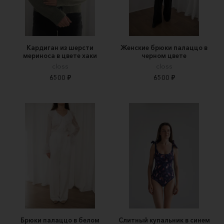
Кардиган из шерсти
Женские брюки палаццо в
мериноса в цвете хаки
черном цвете
closs
closs
6500 ₽
6500 ₽
Брюки палаццо в белом
Слитный купальник в синем