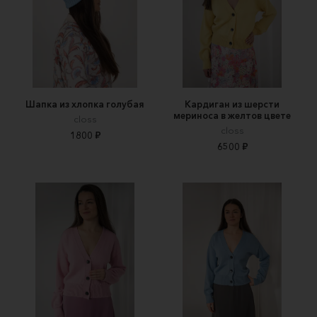
Шапка из хлопка голубая
Кардиган из шерсти
мериноса в желтов цвете
closs
closs
1800 ₽
6500 ₽