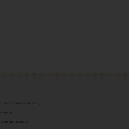
ние об оказании услуг
 сайта
 для продавцов