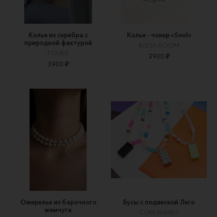
Колье из серебра с
Колье - чокер «Soul»
природной фактурой
BLESK ROOM
FOLIEE
2900 ₽
3900 ₽
Ожерелье из барочного
Бусы с подвеской Лего
жемчуга
CUREWARES