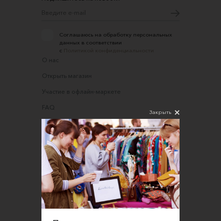
Соглашаюсь на обработку персональных
данных в соответствии
с
Политикой конфиденциальности
О нас
Открыть магазин
Участие в офлайн-маркете
FAQ
Закрыть
Требования к фотографиям
Обратная связь
Соглашение об оказании услуг
Правила сайта
Оферта для продавцов
Оферта для покупателей
Политика конфиденциальности