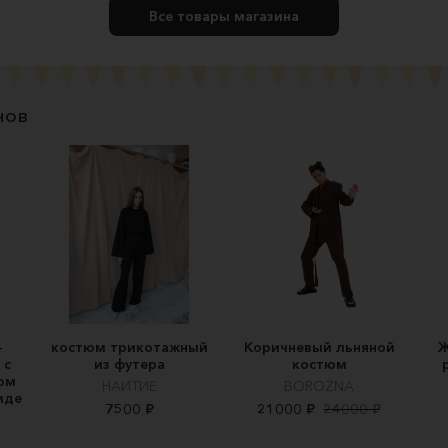
Все товары магазина
нов
-
костюм трикотажный
Коричневый льняной
Ж
 с
из футера
костюм
ом
НАИТИЕ
BOROZNA
иде
7500 ₽
21000 ₽
24000 ₽