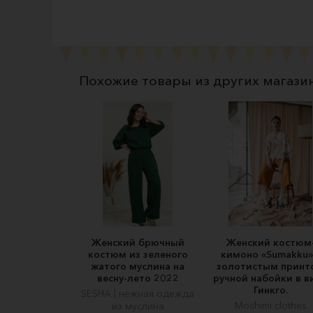
Похожие товары из других магази
Женский брючный
Женский костюм
костюм из зеленого
кимоно «Sumakku»
жатого муслина на
золотистым принт
весну-лето 2022
ручной набойки в в
Гинкго.
SESHA | нежная одежда
Moshimi clothes
из муслина