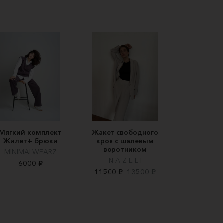
Мягкий комплект
Жакет свободного
Жилет+ брюки
кроя с шалевым
воротником
MINIMALWEARZ
N A Z E L I
6000 ₽
11500 ₽
13500 ₽