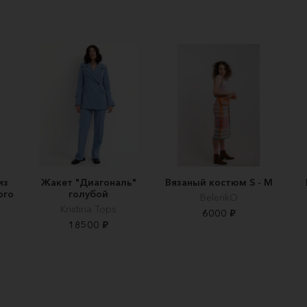
из
Жакет "Диагональ"
Вязаный костюм S - M
ого
голубой
BelenkO
Kristina Tops
6000 ₽
18500 ₽