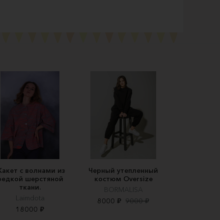
акет с волнами из
Черный утепленный
редкой шерстяной
костюм Oversize
ткани.
BORMALISA
Laimdota
8000 ₽
9000 ₽
18000 ₽