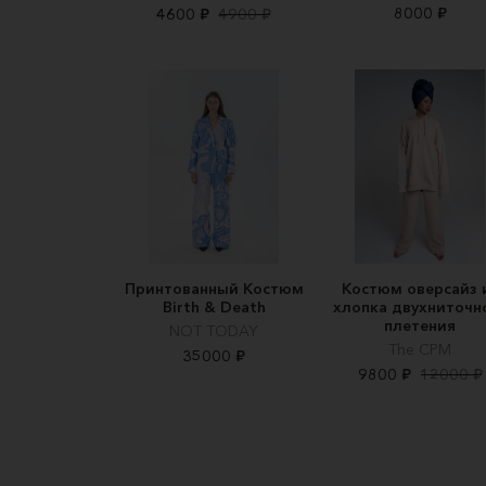
8000 ₽
4600 ₽
4900 ₽
Принтованный Костюм
Костюм оверсайз 
Birth & Death
хлопка двухниточн
плетения
NOT TODAY
The CPM
35000 ₽
9800 ₽
12000 ₽