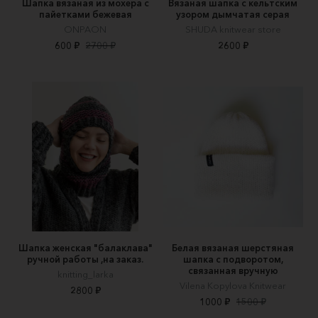
Шапка вязаная из мохера с
Вязаная шапка с кельтским
пайетками бежевая
узором дымчатая серая
ONPAON
SHUDA knitwear store
600 ₽
2700 ₽
2600 ₽
Шапка женская "балаклава"
Белая вязаная шерстяная
ручной работы ,на заказ.
шапка с подворотом,
связанная вручную
knitting_larka
Vilena Kopylova Knitwear
2800 ₽
1000 ₽
1500 ₽