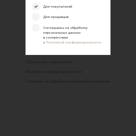
FAQ
Для покупателей
Требования к фотографиям
Для продавцов
Обратная связь
Соглашаюсь на обработку
персональных данных
Соглашение об оказании услуг
в соответствии
с
Политикой конфиденциальности
Правила сайта
Оферта для продавцов
Оферта для покупателей
Политика конфиденциальности
Согласие на обработку персональных данных