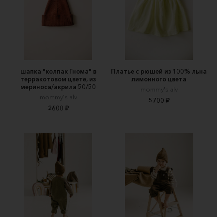
шапка "колпак Гнома" в
Платье с рюшей из 100% льна
терракотовом цвете, из
лимонного цвета
мериноса/акрила 50/50
mommy's alv
mommy's alv
5700 ₽
2600 ₽