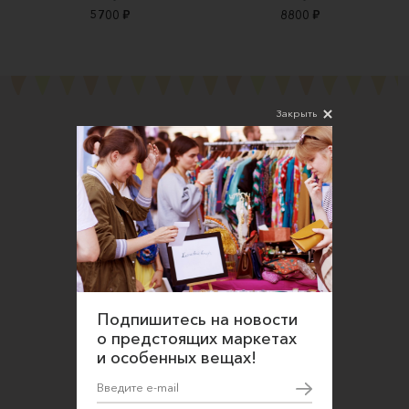
5700 ₽
8800 ₽
Закрыть
Подпишитесь на новости
Соглашаюсь на обработку персональных
данных в соответствии
с
Политикой конфиденциальности
Подпишитесь на новости
О нас
о предстоящих маркетах
и особенных вещах!
Открыть магазин
Участие в офлайн-маркете