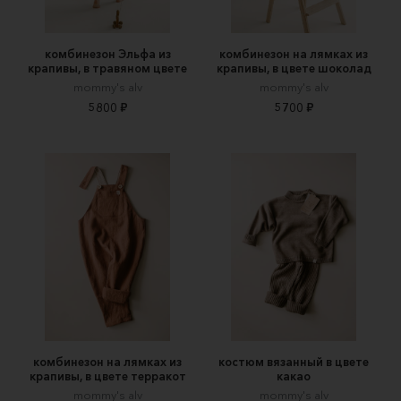
комбинезон Эльфа из
комбинезон на лямках из
крапивы, в травяном цвете
крапивы, в цвете шоколад
mommy's alv
mommy's alv
5800 ₽
5700 ₽
комбинезон на лямках из
костюм вязанный в цвете
крапивы, в цвете терракот
какао
mommy's alv
mommy's alv