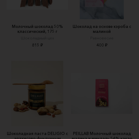
Молочный шоколад 50%
Шоколад на основе кэроба с
классический, 175 г
малиной
Шоколадный цех
Равновесие
815 ₽
400 ₽
Шоколадная паста DELIGIO с
PEILLAB Молочный шоколад
арахисово-фундучным
малина и миндаль 54% какао