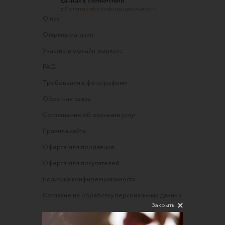
данных в соответствии
с
Политикой конфиденциальности
О нас
Открыть магазин
Участие в офлайн-маркете
FAQ
Требования к фотографиям
Обратная связь
Соглашение об оказании услуг
Правила сайта
Оферта для продавцов
Оферта для покупателей
Политика конфиденциальности
Согласие на обработку персональных данных
Закрыть