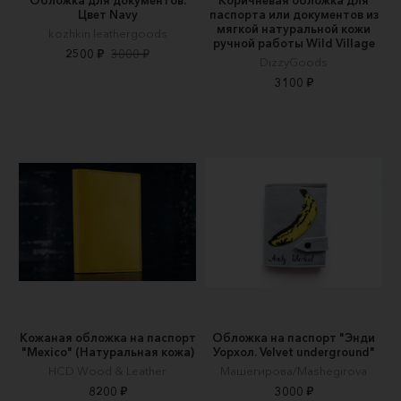
Цвет Navy
паспорта или документов из
мягкой натуральной кожи
kozhkin leathergoods
ручной работы Wild Village
2500 ₽
3000 ₽
DizzyGoods
3100 ₽
Кожаная обложка на паспорт
Обложка на паспорт "Энди
"Mexico" (Натуральная кожа)
Уорхол. Velvet underground"
HCD Wood & Leather
Машегирова/Mashegirova
8200 ₽
3000 ₽