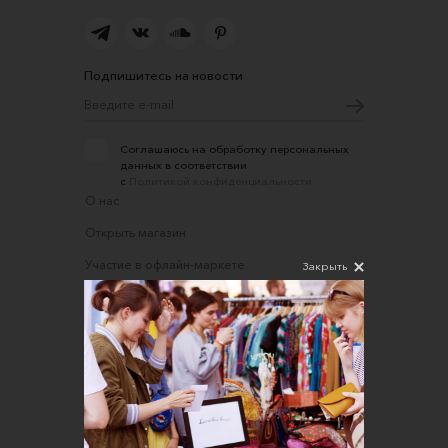
Подпишитесь на новости
Соглашаюсь на обработку персональных
данных в соответствии
с
Политикой конфиденциальности
О нас
Открыть магазин
Участие в офлайн-маркете
Закрыть
FAQ
Требования к фотографиям
Обратная связь
Соглашение об оказании услуг
Правила сайта