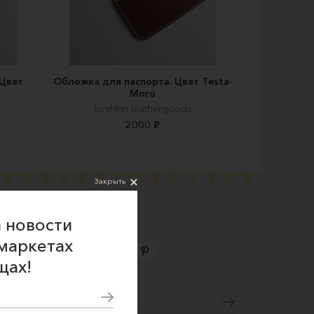
 Цвет
Обложка для паспорта. Цвет Testa-
Moro
kozhkin leathergoods
2000 ₽
Закрыть
 новости
маркетах
щах!
Подпишитесь на новости