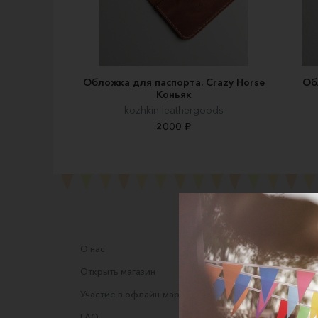
Обложка для паспорта. Crazy Horse
Об
Коньяк
kozhkin leathergoods
2000 ₽
О нас
Соглаше
Открыть магазин
Правила
Участие в офлайн-маркете
Оферта
FAQ
Оферта