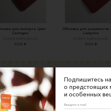
ложка для паспорта. Цвет
Обложка для документов.
Castagno
Lampone
kozhkin leathergoods
kozhkin leathergoods
2000 ₽
3000 ₽
Подпишитесь на
о предстоящих 
ние об оказании услуг
и особенных ве
 сайта
 для продавцов
 для покупателей