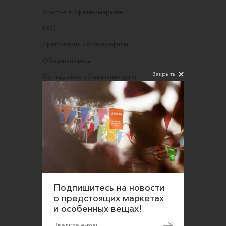
Участие в офлайн-маркете
FAQ
Требования к фотографиям
Обратная связь
Закрыть
Соглашение об оказании услуг
Правила сайта
Оферта для продавцов
Оферта для покупателей
Политика конфиденциальности
Согласие на обработку персональных данных
Подпишитесь на новости
о предстоящих маркетах
и особенных вещах!