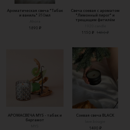
Ароматическая свеча "Табак
Свеча соевая с ароматом
и ваниль" 250мл
"Лимонный пирог" и
трещащим фитилём
Ahora
1920.candle
1890 ₽
1150 ₽
1450 ₽
АРОМАСВЕЧА MYS - табак и
Соевая свеча BLACK
бергамот
lave.bougie
MYS
1490 ₽