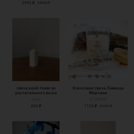
2990 ₽
3490 ₽
свеча aouki tower из
Кокосовая свеча Лаванда
растительного воска
Мартини
aouki
B-GREEN
800 ₽
1100 ₽
1500 ₽