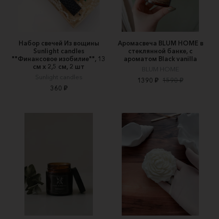
Набор свечей Из вощины
Аромасвеча BLUM HOME в
Sunlight candles
стеклянной банке, с
""Финансовое изобилие"", 13
ароматом Black vanilla
см х 2,5 см, 2 шт
BLUM HOME
Sunlight candles
1390 ₽
1590 ₽
360 ₽