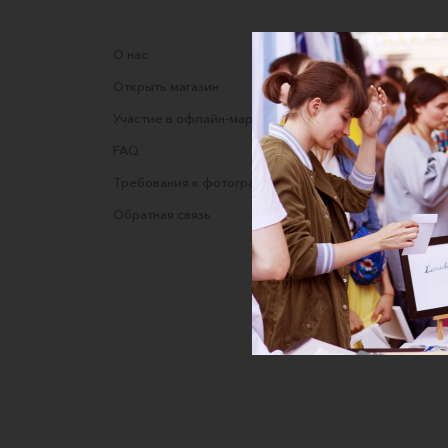
О нас
Соглаше
Открыть магазин
Правила
Участие в офлайн-маркете
Оферта
FAQ
Оферта
Требования к фотографиям
Полити
Обратная связь
Согласи
данных