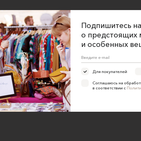
ние об оказании услуг
Подпишитесь на
 сайта
о предстоящих 
 для продавцов
и особенных ве
 для покупателей
ка конфиденциальности
е на обработку персональных
Для покупателей
Соглашаюсь на обработ
в соответствии с
Полит