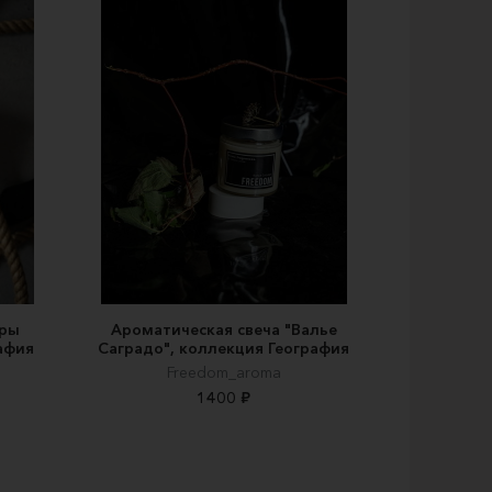
оры
Ароматическая свеча "Валье
афия
Саградо", коллекция География
Freedom_aroma
1400 ₽