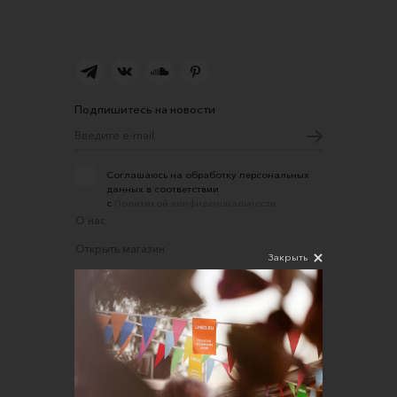
Подпишитесь на новости
Соглашаюсь на обработку персональных
данных в соответствии
с
Политикой конфиденциальности
О нас
Открыть магазин
Закрыть
Участие в офлайн-маркете
FAQ
Требования к фотографиям
Обратная связь
Соглашение об оказании услуг