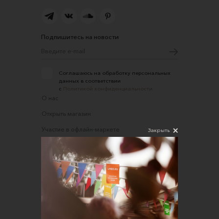
Подпишитесь на новости
Соглашаюсь на обработку персональных
данных в соответствии
с
Политикой конфиденциальности
О нас
Открыть магазин
Участие в офлайн-маркете
Закрыть
FAQ
Требования к фотографиям
Обратная связь
Соглашение об оказании услуг
Правила сайта