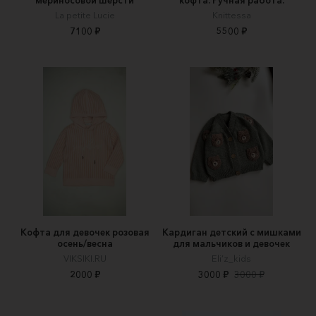
La petite Lucie
Knittessa
7100 ₽
5500 ₽
Кофта для девочек розовая
Кардиган детский с мишками
осень/весна
для мальчиков и девочек
VIKSIKI.RU
Eli’z_kids
2000 ₽
3000 ₽
3000 ₽