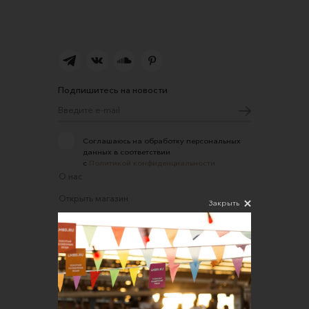
Подпишитесь на новости
Соглашаюсь на обработку персональных
данных в соответствии
с
Политикой конфиденциальности
О нас
Открыть магазин
Закрыть
Участие в офлайн-маркете
FAQ
Требования к фотографиям
Обратная связь
Соглашение об оказании услуг