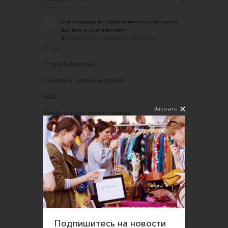
Соглашаюсь на обработку персональных
данных в соответствии
с
Политикой конфиденциальности
О нас
Открыть магазин
Участие в офлайн-маркете
FAQ
Закрыть
Требования к фотографиям
Обратная связь
Соглашение об оказании услуг
Правила сайта
Оферта для продавцов
Оферта для покупателей
Политика конфиденциальности
Подпишитесь на новости
Согласие на обработку персональных данных