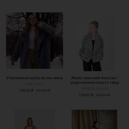
Утеплённая шуба из эко-меха
Жакет женский oversize /
укороченное пальто твид
E&E FURS
VRINDA TAILOR
18000 ₽
20000 ₽
18800 ₽
20000 ₽