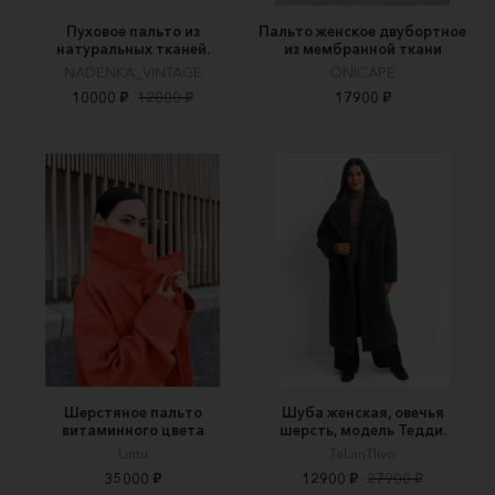
Пуховое пальто из
Пальто женское двубортное
натуральных тканей.
из мембранной ткани
NADENKA_VINTAGE
ONICAPE
10000 ₽
12000 ₽
17900 ₽
Шерстяное пальто
Шуба женская, овечья
витаминного цвета
шерсть, модель Тедди.
Lintu
TaLanTlivo
35000 ₽
12900 ₽
27900 ₽