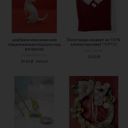
алебрихе мексиканская
Полотенце-конверт из 100%
национальная игрушка под
хлопка (муслин) 100*100
раскраску
Line Textile
PolymerDecor
2500 ₽
2500 ₽
3000 ₽