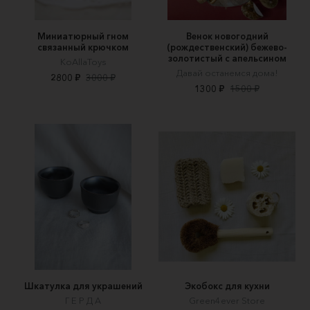
Миниатюрный гном
Венок новогодний
связанный крючком
(рождественский) бежево-
золотистый с апельсином
KoAllaToys
Давай останемся дома!
2800 ₽
3000 ₽
1300 ₽
1500 ₽
Шкатулка для украшений
Экобокс для кухни
Г Е Р Д А
Green4ever Store