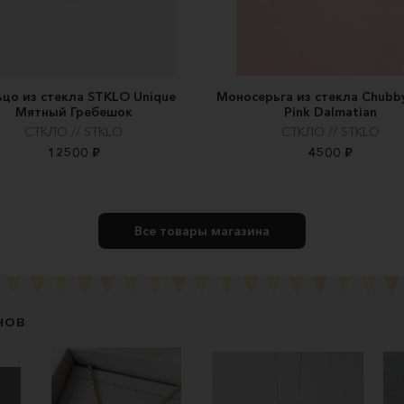
цо из стекла STKLO Unique
Моносерьга из стекла Chubby
Мятный Гребешок
Pink Dalmatian
СТКЛО // STKLO
СТКЛО // STKLO
12500 ₽
4500 ₽
Все товары магазина
нов