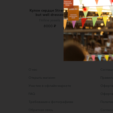
Кулон сердце Stressed
Колье с цирконам
but well dressed
«Purple Heart»
I'mfine jewels
BLESK ROOM
8000 ₽
3500 ₽
О нас
Соглаше
Открыть магазин
Правила
Участие в офлайн-маркете
Оферта
FAQ
Оферта
Требования к фотографиям
Полити
Обратная связь
Согласи