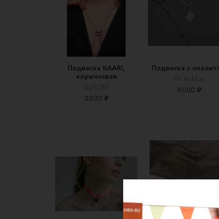
Подвеска KAARI,
Подвеска с опалит
коричневая
Air in May
BUTONI
5000 ₽
2200 ₽