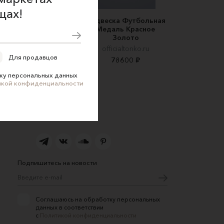
щах!
Кулон с барочным
Подвеска Футбольная
жемчугом
Медаль Красное
Золото
Bead&druzy
officialtonko.ru
2900 ₽
Для продавцов
78600 ₽
ку персональных данных
икой конфиденциальности
Подпишитесь на новости
Соглашаюсь на обработку персональных
данных в соответствии
с
Политикой конфиденциальности