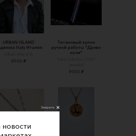
URBAN ISLAND
Титановый кулон
двеска Italy Италия
ручной работы "Древо
ночи"
urban island ∆
Yura Sokolov (2247
8500 ₽
Jewelry)
9000 ₽
Закрыть
 новости
маркетах