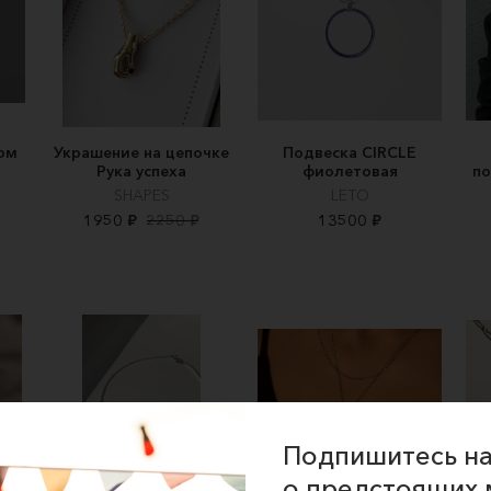
ом
Украшение на цепочке
Подвеска CIRCLE
Рука успеха
фиолетовая
по
SHAPES
LETO
1950 ₽
2250 ₽
13500 ₽
Подпишитесь на
о предстоящих 