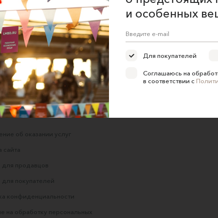
и особенных ве
и
Подвеска сердечко из
Подвеска серебряная
розового бисера
«Градиент синего»
veravera_jewellery
Minanqari
1840 ₽
13000 ₽
Для покупателей
Соглашаюсь на обработ
в соответствии с
Полит
ние об оказании услуг
 сайта
 для продавцов
 для покупателей
ка конфиденциальности
е на обработку персональных