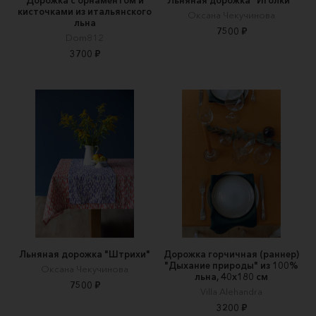
кисточками из итальянского
Оксана Чекучинова
льна
7500 ₽
Dom812
3700 ₽
Льняная дорожка "Штрихи"
Дорожка горчичная (раннер)
"Дыхание природы" из 100%
Оксана Чекучинова
льна, 40х180 см
7500 ₽
Villa Alehandra
3200 ₽